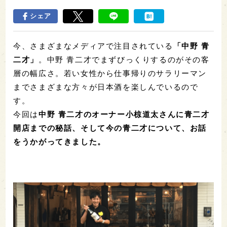
シェア
今、さまざまなメディアで注目されている
「中野 青
二才」
。中野 青二才でまずびっくりするのがその客
層の幅広さ。若い女性から仕事帰りのサラリーマン
までさまざまな方々が日本酒を楽しんでいるので
す。
今回は
中野 青二才のオーナー小椋道太さんに青二才
開店までの秘話、そして今の青二才について、お話
をうかがってきました。