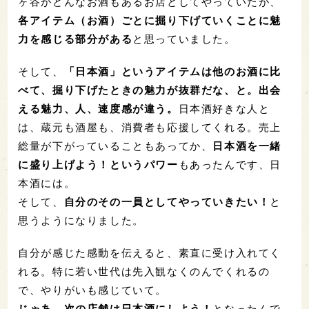
ヶ谷がどんなお酒もあるお店としてやっていたが、
各アイテム（お酒）ごとに掘り下げていくことに魅
力を感じる部分がある
と思っていました。
そして、
「日本酒」というアイテムは他のお酒に比
べて、掘り下げたときの魅力が抜群だな、と。出会
える魅力、人、速度感が違う。
日本酒好きな人と
は、蔵元も酒屋も、消費者も応援してくれる。売上
総量が下がっていることもあってか、
日本酒を一緒
に盛り上げよう！というパワー
もあったんです、日
本酒には。
そして、
自分のその一員としてやっていきたい！
と
思うようになりました。
自分が感じた感動を伝えると、素直に受け入れてく
れる。特に若い世代は先入観なくのんでくれるの
で、やりがいも感じていて。
じゃあ、次の店舗は日本酒にしよう！
となったんで