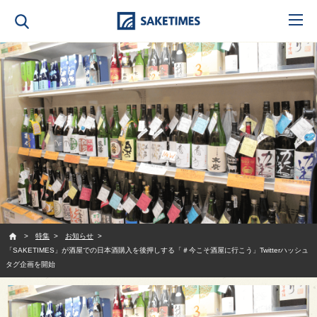
SAKETIMES
特集
お知らせ
「SAKETIMES」が酒屋での日本酒購入を後押しする「＃今こそ酒屋に行こう」Twitterハッシュ
タグ企画を開始