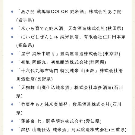
「あさ開 蔵埠頭COLOR 純米酒」株式会社あさ開
(岩手県)
「米から育てた純米酒」天寿酒造株式会社(秋田県)
「にいだしぜんしゅ 純米原酒」有限会社仁井田本家
(福島県)
「屋守 純米中取り」豊島屋酒造株式会社(東京都)
「初亀 岡部丸」初亀醸造株式会社(静岡県)
「十六代九郎右衛門 特別純米 山田錦」株式会社湯
川酒造店(長野県)
「天狗舞 山廃仕込純米酒」株式会社車多酒造(石川
県)
「竹葉生もと純米奥能登」数馬酒造株式会社(石川
県)
「蓬莱泉 七」関谷醸造株式会社(愛知県)
「鉾杉 山廃仕込 純米酒」河武醸造株式会社(三重県)