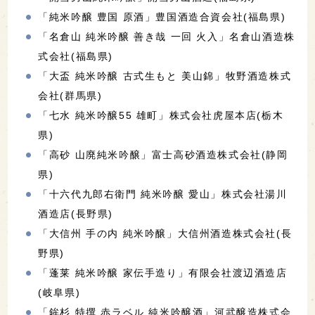
「純米吟醸 豊国 原酒」豊国酒造合資会社(福島県)
「名倉山 純米吟醸 善き哉 一回 火入」名倉山酒造株
式会社(福島県)
「大盃 純米吟醸 古式生もと 美山錦」牧野酒造株式
会社(群馬県)
「七水 純米吟醸55 雄町」株式会社虎屋本店(栃木
県)
「高砂 山廃純米吟醸」富士高砂酒造株式会社(静岡
県)
「十六代九郎右衛門 純米吟醸 愛山」株式会社湯川
酒造店(長野県)
「大信州 手の内 純米吟醸」大信州酒造株式会社(長
野県)
「蓬莱 純米吟醸 家伝手造り」有限会社渡辺酒造店
(岐阜県)
「鉾杉 特撰 赤ラベル 純米吟醸酒」河武醸造株式会