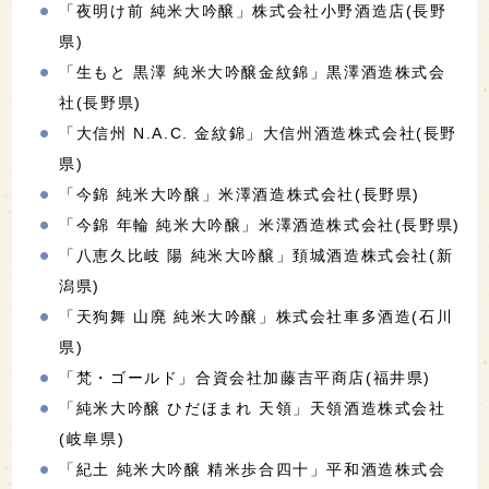
「夜明け前 純米大吟醸」株式会社小野酒造店(長野
県)
「生もと 黒澤 純米大吟醸金紋錦」黒澤酒造株式会
社(長野県)
「大信州 N.A.C. 金紋錦」大信州酒造株式会社(長野
県)
「今錦 純米大吟醸」米澤酒造株式会社(長野県)
「今錦 年輪 純米大吟醸」米澤酒造株式会社(長野県)
「八恵久比岐 陽 純米大吟醸」頚城酒造株式会社(新
潟県)
「天狗舞 山廃 純米大吟醸」株式会社車多酒造(石川
県)
「梵・ゴールド」合資会社加藤吉平商店(福井県)
「純米大吟醸 ひだほまれ 天領」天領酒造株式会社
(岐阜県)
「紀土 純米大吟醸 精米歩合四十」平和酒造株式会