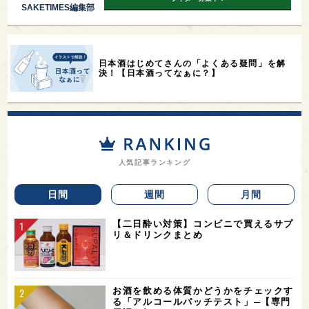
SAKETIMES編集部
日本酒はじめてさんの「よくある疑問」を解
決！【日本酒ってなぁに？】
人気記事ランキング
日間
週間
月間
【二日酔い対策】コンビニで買えるサプ
リ＆ドリンクまとめ
お酒を飲める体質かどうかをチェックす
る「アルコールパッチテスト」─【専門