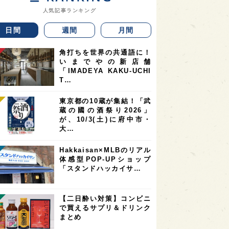
人気記事ランキング
日間
週間
月間
角打ちを世界の共通語に！
いまでやの新店舗
「IMADEYA KAKU-UCHI
T…
東京都の10蔵が集結！「武
蔵の國の酒祭り2026」
が、10/3(土)に府中市・
大…
Hakkaisan×MLBのリアル
体感型POP-UPショップ
「スタンドハッカイサ…
【二日酔い対策】コンビニ
で買えるサプリ＆ドリンク
まとめ