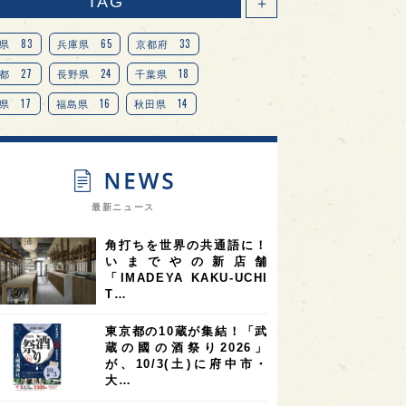
TAG
＋
83
65
33
県
兵庫県
京都府
27
24
18
都
長野県
千葉県
17
16
14
県
福島県
秋田県
14
14
13
県
宮城県
岐阜県
13
12
11
道
茨城県
栃木県
9
9
ニオンリーダーの視点
埼玉県
最新ニュース
8
7
7
県
山梨県
ヨーロッパ
角打ちを世界の共通語に！
7
7
7
6
県
奈良県
滋賀県
和歌山県
いまでやの新店舗
「IMADEYA KAKU-UCHI
6
6
5
5
県
フランス
高知県
島根県
T…
5
5
5
4
E100
佐賀県
岡山県
岩手県
東京都の10蔵が集結！「武
4
4
4
県
アメリカ
神奈川県
蔵の國の酒祭り2026」
が、10/3(土)に府中市・
4
3
3
3
県
三重県
大阪府
青森県
大…
3
3
3
2
県
スペイン
香港
福井県