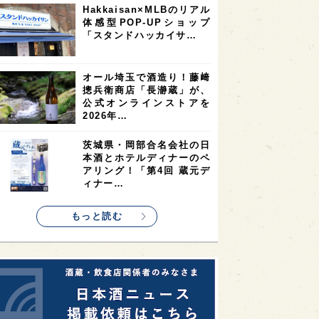
Hakkaisan×MLBのリアル
2
2
2
体感型POP-UPショップ
ストラリア
台湾
アジア
「スタンドハッカイサ…
2
1
1
KEの時代を生きる
静岡県
長崎県
1
1
1
県
現役蔵人
愛媛県
オール埼玉で酒造り！藤﨑
摠兵衛商店「長瀞蔵」が、
1
1
1
めぐり
シンガポール
カナダ
公式オンラインストアを
1
1
1
1
2026年…
県
熊本県
徳島県
北米
1
1
1
リス
ノルウェー
新宿区
茨城県・岡部合名会社の日
本酒とホテルディナーのペ
1
1
1
伎町
沖縄県
鳥取県
アリング！「第4回 蔵元デ
ィナー…
1
etimes_image_4
もっと読む