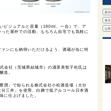
新潟
東京
すいビジュアルと容量（180ml、一合）で、ア
山形
いった屋外での活動、もちろん自宅でも気軽に
愛知
北海
ファンにも納得いただけるよう、酒蔵が缶に特
オピ
広島
造株式会社（茨城県結城市）の浦里美智子杜氏は
石川
醸造。
富山
銘柄「豊潤」で知られる株式会社小松酒造場（大分
SAK
大分三井」を使用、白麹で低アルコール日本酒
山口
の味に仕上げました。
大分
福岡