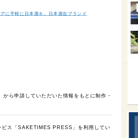
オー
ドアに手軽に日本酒を。日本酒缶ブランド
SA
香川
全蔵
群馬
イギ
歌舞
sak
ケ】から申請していただいた情報をもとに制作・
ス「SAKETIMES PRESS」を利用してい