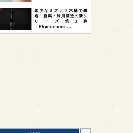
希少なミズナラ木桶で醸
造！新潟・緑川酒造の新シ
リーズ第1弾
「Phenomeno …