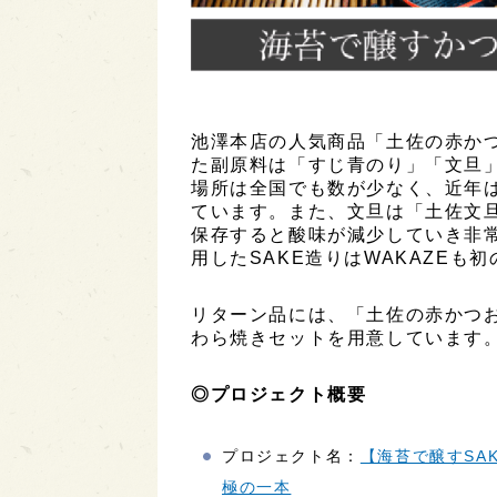
池澤本店の人気商品「土佐の赤かつ
た副原料は「すじ青のり」「文旦
場所は全国でも数が少なく、近年
ています。また、文旦は「土佐文
保存すると酸味が減少していき非
用したSAKE造りはWAKAZEも
リターン品には、「土佐の赤かつお
わら焼きセットを用意しています
◎プロジェクト概要
プロジェクト名：
【海苔で醸すSA
極の一本