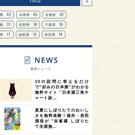
TAG
＋
83
65
33
県
兵庫県
京都府
27
24
18
都
長野県
千葉県
17
16
14
県
福島県
秋田県
14
14
13
県
宮城県
岐阜県
13
12
11
道
茨城県
栃木県
9
9
ニオンリーダーの視点
埼玉県
最新ニュース
8
7
7
県
山梨県
ヨーロッパ
10の設問に答えるだけ
7
7
7
6
県
奈良県
滋賀県
和歌山県
で“好みの日本酒”がわかる
無料サイト「日本酒三角チ
6
6
5
5
県
フランス
高知県
島根県
ャート診…
5
5
5
4
E100
佐賀県
岡山県
岩手県
真夏にしぼりたてのおいし
4
4
4
県
アメリカ
神奈川県
さを無料体験！福井・𠮷田
酒造が「吉峯蔵 しぼりた
4
3
3
3
県
三重県
大阪府
青森県
て生酒無…
3
3
3
2
県
スペイン
香港
福井県