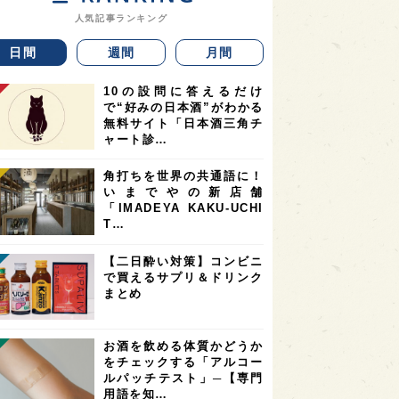
人気記事ランキング
日間
週間
月間
10の設問に答えるだけ
で“好みの日本酒”がわかる
無料サイト「日本酒三角チ
ャート診…
角打ちを世界の共通語に！
いまでやの新店舗
「IMADEYA KAKU-UCHI
T…
【二日酔い対策】コンビニ
で買えるサプリ＆ドリンク
まとめ
お酒を飲める体質かどうか
をチェックする「アルコー
ルパッチテスト」─【専門
用語を知…