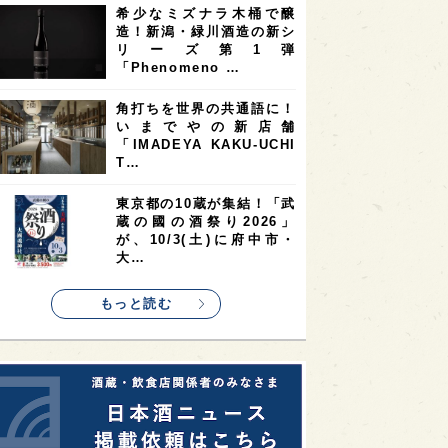
希少なミズナラ木桶で醸
2
2
2
造！新潟・緑川酒造の新シ
ストラリア
台湾
アジア
リーズ第1弾
2
1
1
KEの時代を生きる
静岡県
長崎県
「Phenomeno …
1
1
1
県
現役蔵人
愛媛県
角打ちを世界の共通語に！
いまでやの新店舗
1
1
1
めぐり
シンガポール
カナダ
「IMADEYA KAKU-UCHI
1
1
1
1
T…
県
熊本県
徳島県
北米
1
1
1
リス
ノルウェー
新宿区
東京都の10蔵が集結！「武
蔵の國の酒祭り2026」
1
1
1
伎町
沖縄県
鳥取県
が、10/3(土)に府中市・
大…
1
etimes_image_4
もっと読む