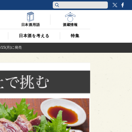
Twitt
F
日本酒用語
酒蔵情報
日本酒を考える
特集
15(月)に発売