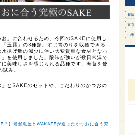
新潟
東京
山形
お」に合わせるため、今回のSAKEに使用し
」「玉露」の3種類。すじ青のりを収穫できる
愛知
は水揚げ量の減少に伴い大変貴重な食材となっ
北海
旦」を使用しました。酸味が強いが数日常温で
常に美味しさを感じられる品種です。海苔を使
オピ
初の試み。
広島
石川
」とSAKEのセットや、こだわりのかつおの
。
富山
SAK
山口
KE？】老舗魚屋とWAKAZEが造ったかつおに合う究
大分
福岡