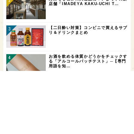
店舗「IMADEYA KAKU-UCHI T…
【二日酔い対策】コンビニで買えるサプ
リ＆ドリンクまとめ
お酒を飲める体質かどうかをチェックす
る「アルコールパッチテスト」─【専門
用語を知…
希少なミズナラ木桶で醸造！新潟・緑川
酒造の新シリーズ第1弾「Phenomeno
…