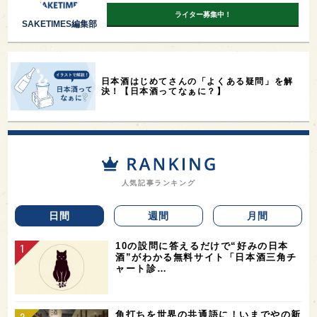
ライター募集中！
SAKETIMES編集部
日本酒はじめてさんの「よくある疑問」を解
決！【日本酒ってなぁに？】
人気記事ランキング
日間
週間
月間
10の設問に答えるだけで“好みの日本
酒”がわかる無料サイト「日本酒三角チ
ャート診…
角打ちを世界の共通語に！いまでやの新