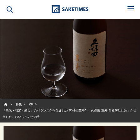
SAKETIMES
特集
PR
「酒米・精米・酵母」のバランスから生まれた“究極の萬寿”─「久保田 萬寿 自社酵母仕込」が目
指した、おいしさのその先