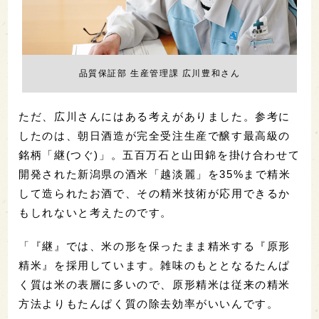
品質保証部 生産管理課 広川豊和さん
ただ、広川さんにはある考えがありました。参考に
したのは、朝日酒造が完全受注生産で醸す最高級の
銘柄「継(つぐ)」。五百万石と山田錦を掛け合わせて
開発された新潟県の酒米「越淡麗」を35%まで精米
して造られたお酒で、その精米技術が応用できるか
もしれないと考えたのです。
「『継』では、米の形を保ったまま精米する『原形
精米』を採用しています。雑味のもととなるたんぱ
く質は米の表層に多いので、原形精米は従来の精米
方法よりもたんぱく質の除去効率がいいんです。