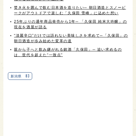
焚き火を囲んで飲む日本酒を造りたい─ 朝日酒造とスノーピ
ークがアウトドアで楽しむ「久保田 雪峰」に込めた想い
25年ぶりの通年商品発売から1年─ 「久保田 純米大吟醸」の
現在を酒屋が語る
“淡麗辛口”だけでは語れない美味しさを求めて─「久保田」の
朝日酒造が歩み始めた変革の道
親から子へと飲み継がれる銘酒「久保田」─ 追い求めるの
は、世代を超えた“一致点”
83
新潟県