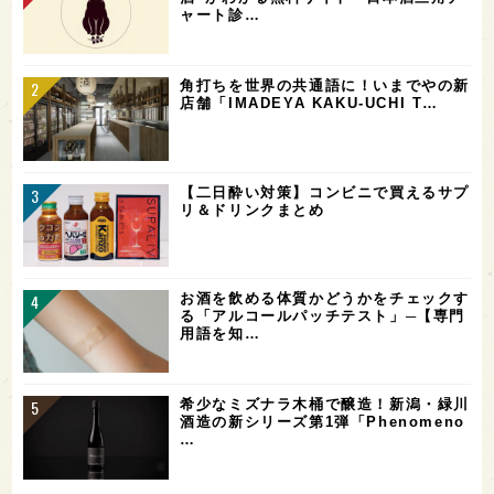
ャート診…
角打ちを世界の共通語に！いまでやの新
店舗「IMADEYA KAKU-UCHI T…
【二日酔い対策】コンビニで買えるサプ
リ＆ドリンクまとめ
お酒を飲める体質かどうかをチェックす
る「アルコールパッチテスト」─【専門
用語を知…
希少なミズナラ木桶で醸造！新潟・緑川
酒造の新シリーズ第1弾「Phenomeno
…