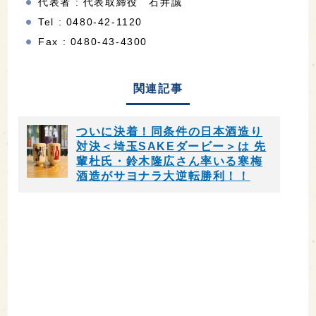
代表者 : 代表取締役 石井誠
Tel : 0480-42-1120
Fax : 0480-43-4300
関連記事
ついに決着！同条件の日本酒造り
対決＜埼玉SAKEダービー＞は 先
輩杜氏・鈴木隆広さん率いる寒梅
酒造がサヨナラ大逆転勝利！！