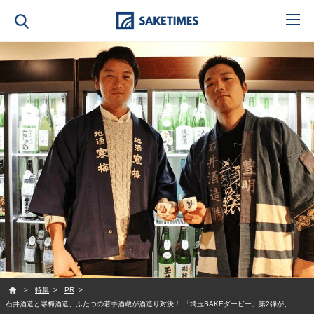
SAKETIMES
特集
PR
石井酒造と寒梅酒造、ふたつの若手酒蔵が酒造り対決！ 「埼玉SAKEダービー」第2弾が、