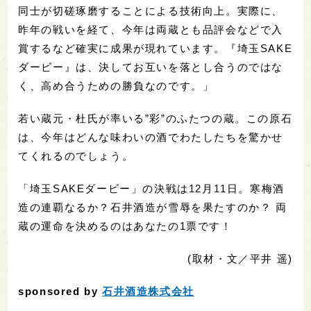
同士が切磋琢磨することによる技術向上。実際に、
昨年の戦いを経て、今年は両蔵とも品評会などで入
賞するなど確実に成果が現れています。『埼玉SAKE
ダービー』は、決してお互いを落とし合うのではな
く、高め合うための勝負なのです。」
若い蔵元・杜氏が率いる”彩”のふたつの蔵。この原石
は、今年はどんな味わいの酒でわたしたちを驚かせ
てくれるのでしょう。
「埼玉SAKEダービー」の決戦は12月11日。寒梅酒
造の連覇なるか？石井酒造が雪辱を果たすのか？ 両
蔵の運命を決めるのはあなたの1票です！
(取材・文／平井 遥)
sponsored by
石井酒造株式会社