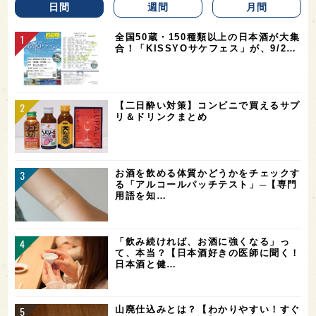
日間
週間
月間
全国50蔵・150種類以上の日本酒が大集
合！「KISSYOサケフェス」が、9/2…
【二日酔い対策】コンビニで買えるサプ
リ＆ドリンクまとめ
お酒を飲める体質かどうかをチェックす
る「アルコールパッチテスト」─【専門
用語を知…
「飲み続ければ、お酒に強くなる」っ
て、本当？【日本酒好きの医師に聞く！
日本酒と健…
山廃仕込みとは？【わかりやすい！すぐ