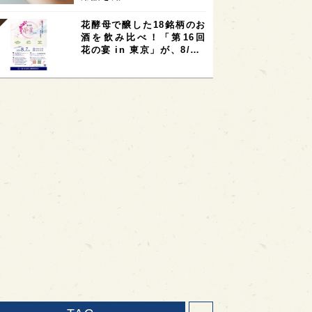
花酵母で醸した18銘柄のお
酒を飲み比べ！「第16回
花の宴 in 東京」が、8/…