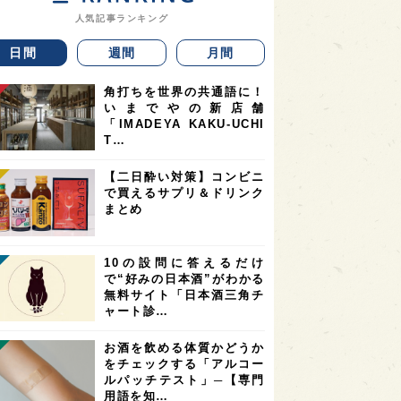
人気記事ランキング
日間
週間
月間
角打ちを世界の共通語に！
いまでやの新店舗
「IMADEYA KAKU-UCHI
T…
【二日酔い対策】コンビニ
で買えるサプリ＆ドリンク
まとめ
10の設問に答えるだけ
で“好みの日本酒”がわかる
無料サイト「日本酒三角チ
ャート診…
お酒を飲める体質かどうか
をチェックする「アルコー
ルパッチテスト」─【専門
用語を知…