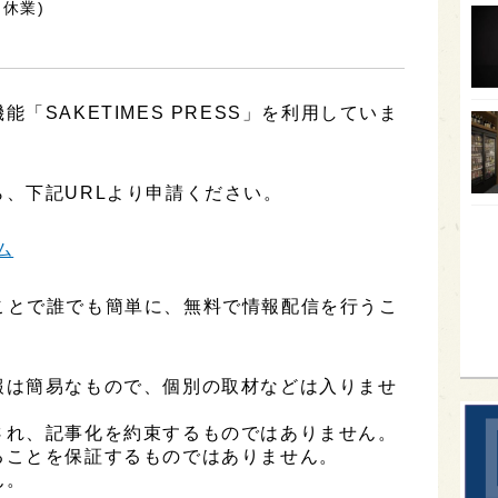
は休業)
オー
SA
香川
「SAKETIMES PRESS」を利用していま
全蔵
群馬
、下記URLより申請ください。
イギ
ム
歌舞
sak
用することで誰でも簡単に、無料で情報配信を行うこ
報は簡易なもので、個別の取材などは入りませ
され、記事化を約束するものではありません。
ることを保証するものではありません。
ん。