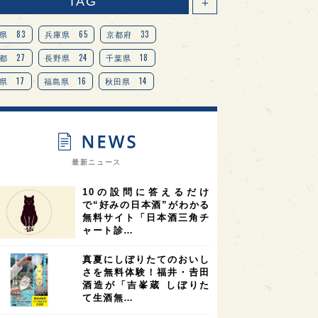
TAG
＋
83
65
33
県
兵庫県
京都府
27
24
18
都
長野県
千葉県
17
16
14
県
福島県
秋田県
14
14
13
県
宮城県
岐阜県
13
12
11
道
茨城県
栃木県
9
9
ニオンリーダーの視点
埼玉県
最新ニュース
8
7
7
県
山梨県
ヨーロッパ
10の設問に答えるだけ
7
7
7
6
県
奈良県
滋賀県
和歌山県
で“好みの日本酒”がわかる
無料サイト「日本酒三角チ
6
6
5
5
県
フランス
高知県
島根県
ャート診…
5
5
5
4
E100
佐賀県
岡山県
岩手県
真夏にしぼりたてのおいし
4
4
4
県
アメリカ
神奈川県
さを無料体験！福井・𠮷田
酒造が「吉峯蔵 しぼりた
4
3
3
3
県
三重県
大阪府
青森県
て生酒無…
3
3
3
2
県
スペイン
香港
福井県