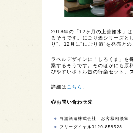
2018年の「12ヶ月の上善如水」
るそうです。にごり酒シリーズとし
り"、12月に"にごり酒"を発売と
ラベルデザインに「しろくま」を
案するそうです。そのほかにも原
びやすいボトル缶の行楽セット、
詳細は
こちら
。
◎お問い合わせ先
白瀧酒造株式会社 お客様相談室
フリーダイヤル0120-858528