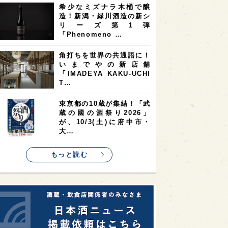
希少なミズナラ木桶で醸
2
2
2
造！新潟・緑川酒造の新シ
ストラリア
台湾
アジア
リーズ第1弾
2
1
1
KEの時代を生きる
静岡県
長崎県
「Phenomeno …
1
1
1
県
現役蔵人
愛媛県
角打ちを世界の共通語に！
いまでやの新店舗
1
1
1
めぐり
シンガポール
カナダ
「IMADEYA KAKU-UCHI
1
1
1
1
T…
県
熊本県
徳島県
北米
1
1
1
リス
ノルウェー
新宿区
東京都の10蔵が集結！「武
蔵の國の酒祭り2026」
1
1
1
伎町
沖縄県
鳥取県
が、10/3(土)に府中市・
大…
1
etimes_image_4
もっと読む