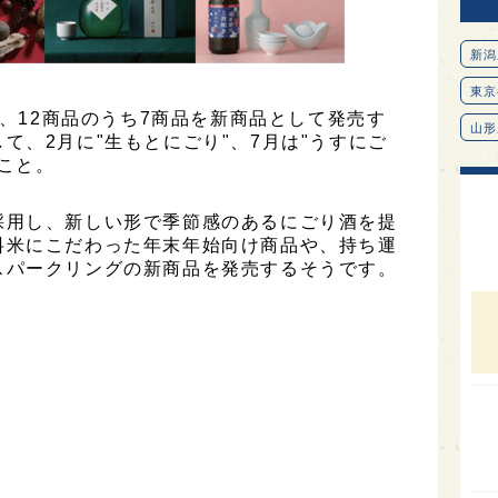
新潟
東京
は、12商品のうち7商品を新商品として発売す
山形
て、2月に"生もとにごり"、7月は"うすにご
のこと。
愛知
北海
採用し、新しい形で季節感のあるにごり酒を提
オピ
料米にこだわった年末年始向け商品や、持ち運
スパークリングの新商品を発売するそうです。
広島
石川
富山
SAK
山口
大分
福岡