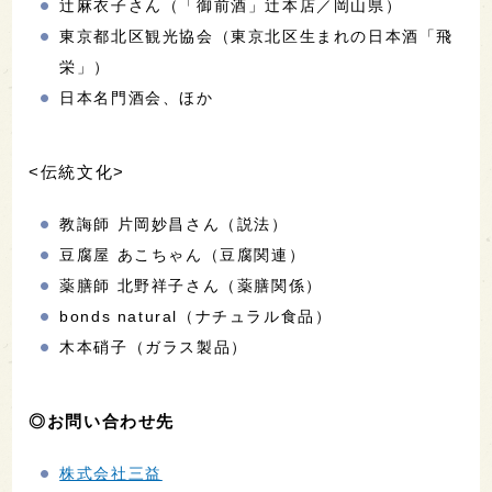
辻麻衣子さん（「御前酒」辻本店／岡山県）
東京都北区観光協会（東京北区生まれの日本酒「飛
栄」）
日本名門酒会、ほか
<伝統文化>
教誨師 片岡妙昌さん（説法）
豆腐屋 あこちゃん（豆腐関連）
薬膳師 北野祥子さん（薬膳関係）
bonds natural（ナチュラル食品）
木本硝子（ガラス製品）
◎お問い合わせ先
株式会社三益