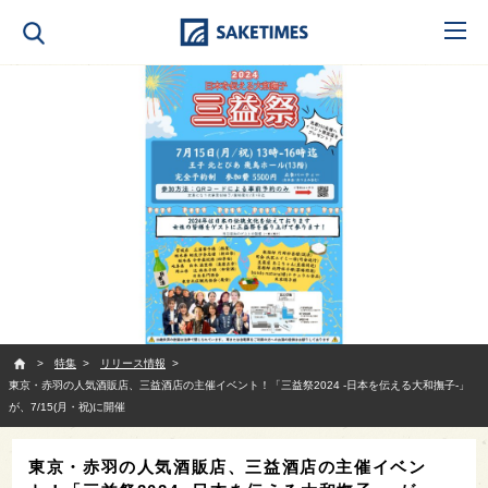
SAKETIMES
特集
リリース情報
東京・赤羽の人気酒販店、三益酒店の主催イベント！「三益祭2024 -日本を伝える大和撫子-」
が、7/15(月・祝)に開催
東京・赤羽の人気酒販店、三益酒店の主催イベン