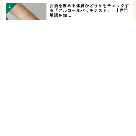
お酒を飲める体質かどうかをチェックす
る「アルコールパッチテスト」─【専門
用語を知…
花酵母で醸した18銘柄のお酒を飲み比
べ！「第16回 花の宴 in 東京」が、8/
…