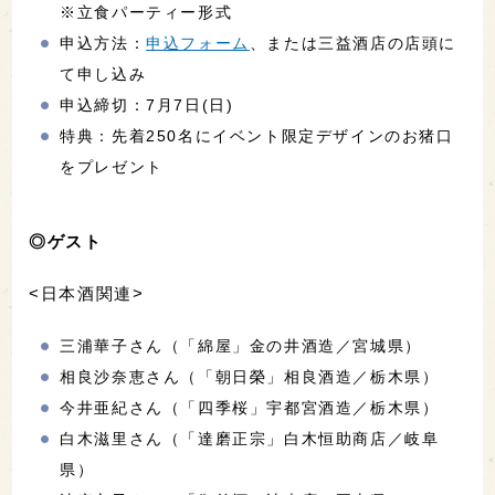
※立食パーティー形式
申込方法：
申込フォーム
、または三益酒店の店頭に
て申し込み
申込締切：7月7日(日)
特典：先着250名にイベント限定デザインのお猪口
をプレゼント
◎ゲスト
<日本酒関連>
三浦華子さん（「綿屋」金の井酒造／宮城県）
相良沙奈恵さん（「朝日榮」相良酒造／栃木県）
今井亜紀さん（「四季桜」宇都宮酒造／栃木県）
白木滋里さん（「達磨正宗」白木恒助商店／岐阜
県）