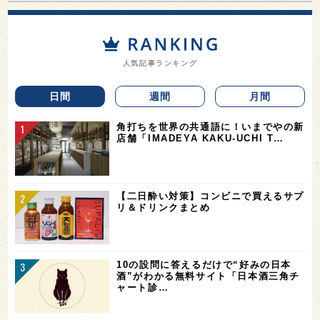
人気記事ランキング
日間
週間
月間
角打ちを世界の共通語に！いまでやの新
店舗「IMADEYA KAKU-UCHI T…
【二日酔い対策】コンビニで買えるサプ
リ＆ドリンクまとめ
10の設問に答えるだけで“好みの日本
酒”がわかる無料サイト「日本酒三角チ
ャート診…