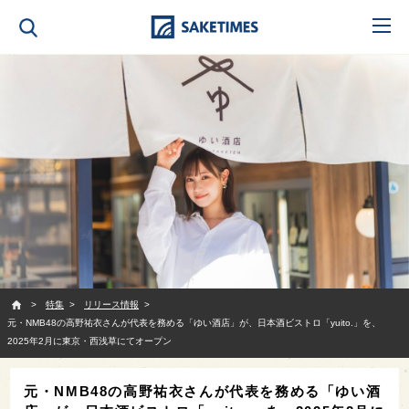
SAKETIMES
特集
リリース情報
元・NMB48の高野祐衣さんが代表を務める「ゆい酒店」が、日本酒ビストロ「yuito.」を、
2025年2月に東京・西浅草にてオープン
元・NMB48の高野祐衣さんが代表を務める「ゆい酒