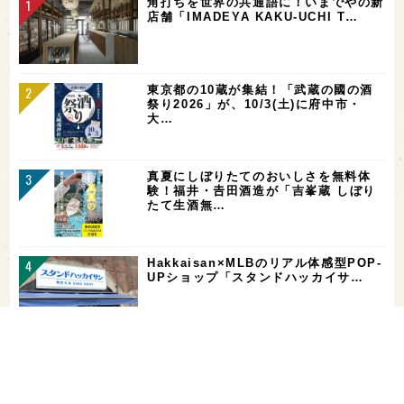
角打ちを世界の共通語に！いまでやの新
店舗「IMADEYA KAKU-UCHI T…
東京都の10蔵が集結！「武蔵の國の酒
祭り2026」が、10/3(土)に府中市・
大…
真夏にしぼりたてのおいしさを無料体
験！福井・𠮷田酒造が「吉峯蔵 しぼり
たて生酒無…
Hakkaisan×MLBのリアル体感型POP-
UPショップ「スタンドハッカイサ…
【二日酔い対策】コンビニで買えるサプ
リ＆ドリンクまとめ