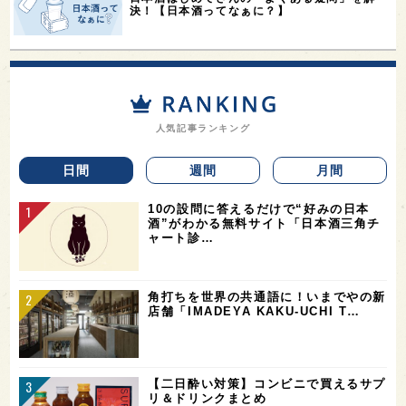
決！【日本酒ってなぁに？】
人気記事ランキング
日間
週間
月間
10の設問に答えるだけで“好みの日本
酒”がわかる無料サイト「日本酒三角チ
ャート診…
角打ちを世界の共通語に！いまでやの新
店舗「IMADEYA KAKU-UCHI T…
【二日酔い対策】コンビニで買えるサプ
リ＆ドリンクまとめ