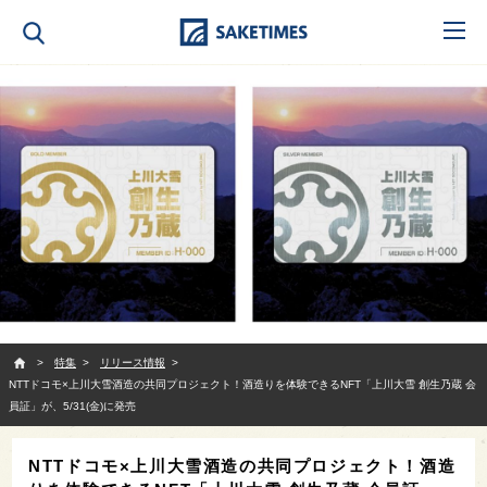
SAKETIMES
特集
リリース情報
NTTドコモ×上川大雪酒造の共同プロジェクト！酒造りを体験できるNFT「上川大雪 創生乃蔵 会
員証」が、5/31(金)に発売
NTTドコモ×上川大雪酒造の共同プロジェクト！酒造