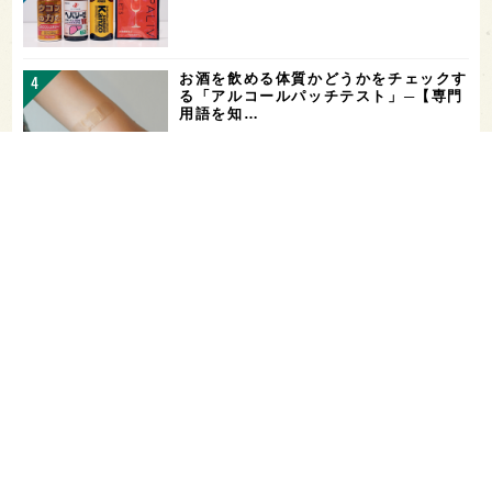
お酒を飲める体質かどうかをチェックす
る「アルコールパッチテスト」─【専門
用語を知…
希少なミズナラ木桶で醸造！新潟・緑川
酒造の新シリーズ第1弾「Phenomeno
…