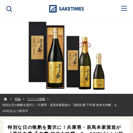
SAKETIMES
特集
リリース情報
特別な日の晩酌を贅沢に！兵庫県・辰馬本家酒造が「黒松白鹿 千年壽 純米大吟醸」を、
10/8(火)より販売中
特別な日の晩酌を贅沢に！兵庫県・辰馬本家酒造が