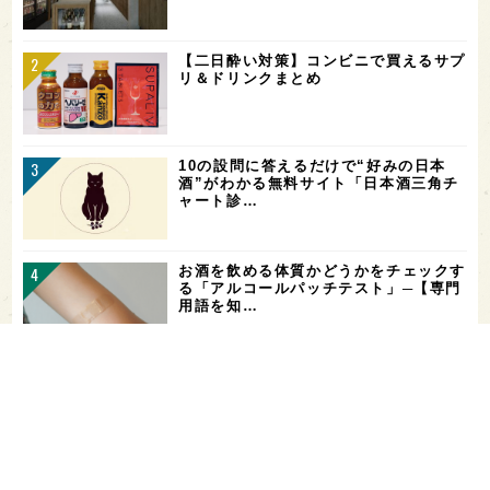
【二日酔い対策】コンビニで買えるサプ
リ＆ドリンクまとめ
10の設問に答えるだけで“好みの日本
酒”がわかる無料サイト「日本酒三角チ
ャート診…
お酒を飲める体質かどうかをチェックす
る「アルコールパッチテスト」─【専門
用語を知…
花酵母で醸した18銘柄のお酒を飲み比
べ！「第16回 花の宴 in 東京」が、8/
…