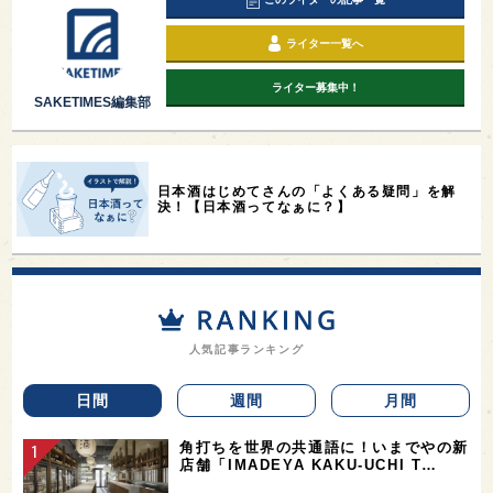
ライター一覧へ
ライター募集中！
SAKETIMES編集部
日本酒はじめてさんの「よくある疑問」を解
決！【日本酒ってなぁに？】
人気記事ランキング
日間
週間
月間
角打ちを世界の共通語に！いまでやの新
店舗「IMADEYA KAKU-UCHI T…