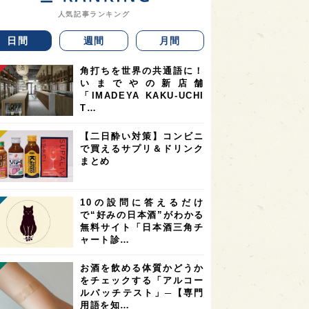
人気記事ランキング
日間
週間
月間
角打ちを世界の共通語に！
いまでやの新店舗
「IMADEYA KAKU-UCHI
T…
【二日酔い対策】コンビニ
で買えるサプリ＆ドリンク
まとめ
10の設問に答えるだけ
で“好みの日本酒”がわかる
無料サイト「日本酒三角チ
ャート診…
お酒を飲める体質かどうか
をチェックする「アルコー
ルパッチテスト」─【専門
用語を知…