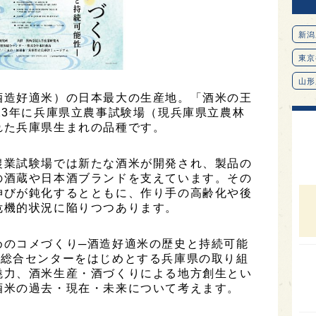
新潟
東京
山形
酒造好適米）の日本最大の生産地。「酒米の王
愛知
23年に兵庫県立農事試験場（現兵庫県立農林
れた兵庫県生まれの品種です。
北海
オピ
農業試験場では新たな酒米が開発され、製品の
広島
の酒蔵や日本酒ブランドを支えています。その
伸びが鈍化するとともに、作り手の高齢化や後
石川
危機的状況に陥りつつあります。
富山
めのコメづくり─酒造好適米の歴史と持続可能
SAK
術総合センターをはじめとする兵庫県の取り組
山口
魅力、酒米生産・酒づくりによる地方創生とい
酒米の過去・現在・未来について考えます。
大分
福岡