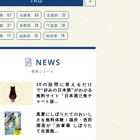
TAG
＋
83
65
33
県
兵庫県
京都府
27
24
18
都
長野県
千葉県
17
16
14
県
福島県
秋田県
14
14
13
県
宮城県
岐阜県
13
12
11
道
茨城県
栃木県
9
9
ニオンリーダーの視点
埼玉県
最新ニュース
8
7
7
県
山梨県
ヨーロッパ
10の設問に答えるだけ
7
7
7
6
県
奈良県
滋賀県
和歌山県
で“好みの日本酒”がわかる
無料サイト「日本酒三角チ
6
6
5
5
県
フランス
高知県
島根県
ャート診…
5
5
5
4
E100
佐賀県
岡山県
岩手県
真夏にしぼりたてのおいし
4
4
4
県
アメリカ
神奈川県
さを無料体験！福井・𠮷田
酒造が「吉峯蔵 しぼりた
4
3
3
3
県
三重県
大阪府
青森県
て生酒無…
3
3
3
2
県
スペイン
香港
福井県