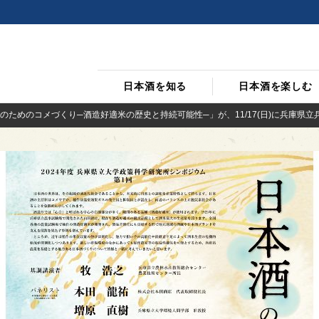
日本酒を知る
日本酒を楽しむ
のためのコメづくり─酒造好適米の歴史と持続可能性─」が、11/17(日)に兵庫県