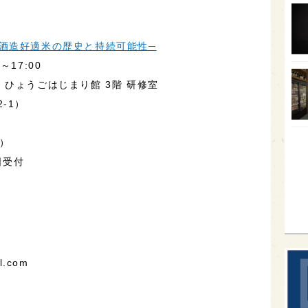
オー
SA
酒造好適米の歴史と持続可能性─
～17:00
香川
ひょうごはじまり館 3階 研修室
全蔵
-1）
群馬
イギ
先）
歌舞
日受付
sak
.com