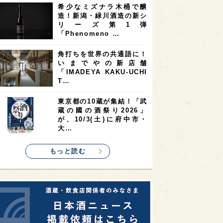
希少なミズナラ木桶で醸
2
2
2
造！新潟・緑川酒造の新シ
ストラリア
台湾
アジア
リーズ第1弾
2
1
1
KEの時代を生きる
静岡県
長崎県
「Phenomeno …
1
1
1
県
現役蔵人
愛媛県
角打ちを世界の共通語に！
いまでやの新店舗
1
1
1
めぐり
シンガポール
カナダ
「IMADEYA KAKU-UCHI
1
1
1
1
T…
県
熊本県
徳島県
北米
1
1
1
リス
ノルウェー
新宿区
東京都の10蔵が集結！「武
蔵の國の酒祭り2026」
1
1
1
伎町
沖縄県
鳥取県
が、10/3(土)に府中市・
大…
1
etimes_image_4
もっと読む