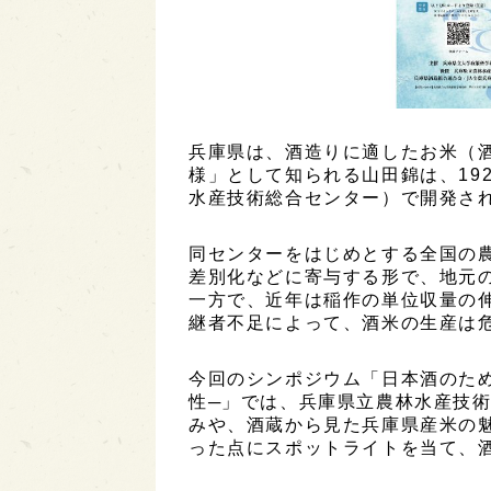
兵庫県は、酒造りに適したお米（
様」として知られる山田錦は、19
水産技術総合センター）で開発さ
同センターをはじめとする全国の
差別化などに寄与する形で、地元
一方で、近年は稲作の単位収量の
継者不足によって、酒米の生産は
今回のシンポジウム「日本酒のた
性─」では、兵庫県立農林水産技
みや、酒蔵から見た兵庫県産米の
った点にスポットライトを当て、