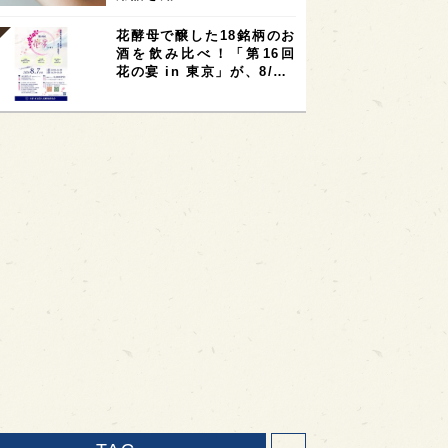
花酵母で醸した18銘柄のお
酒を飲み比べ！「第16回
花の宴 in 東京」が、8/…