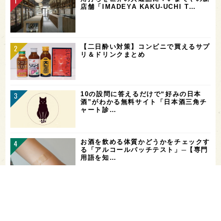
店舗「IMADEYA KAKU-UCHI T…
【二日酔い対策】コンビニで買えるサプ
リ＆ドリンクまとめ
10の設問に答えるだけで“好みの日本
酒”がわかる無料サイト「日本酒三角チ
ャート診…
お酒を飲める体質かどうかをチェックす
る「アルコールパッチテスト」─【専門
用語を知…
花酵母で醸した18銘柄のお酒を飲み比
べ！「第16回 花の宴 in 東京」が、8/
…