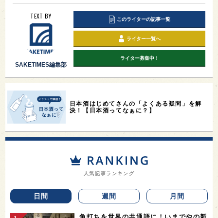
TEXT BY
このライターの記事一覧
ライター一覧へ
ライター募集中！
SAKETIMES編集部
日本酒はじめてさんの「よくある疑問」を解
決！【日本酒ってなぁに？】
人気記事ランキング
日間
週間
月間
角打ちを世界の共通語に！いまでやの新