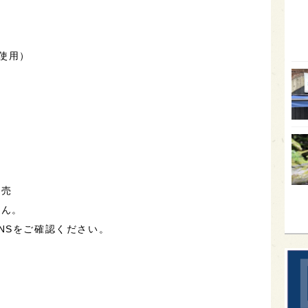
オー
）
SA
%使用）
香川
全蔵
群馬
イギ
歌舞
sak
販売
せん。
NSをご確認ください。