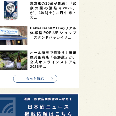
東京都の10蔵が集結！「武
2
2
2
蔵の國の酒祭り2026」
ストラリア
台湾
アジア
が、10/3(土)に府中市・
2
1
1
KEの時代を生きる
静岡県
長崎県
大…
1
1
1
県
現役蔵人
愛媛県
Hakkaisan×MLBのリアル
体感型POP-UPショップ
1
1
1
めぐり
シンガポール
カナダ
「スタンドハッカイサ…
1
1
1
1
県
熊本県
徳島県
北米
1
1
1
リス
ノルウェー
新宿区
オール埼玉で酒造り！藤﨑
摠兵衛商店「長瀞蔵」が、
1
1
1
伎町
沖縄県
鳥取県
公式オンラインストアを
2026年…
1
etimes_image_4
もっと読む