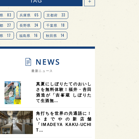
TAG
＋
83
65
33
県
兵庫県
京都府
27
24
18
都
長野県
千葉県
17
16
14
県
福島県
秋田県
14
14
13
県
宮城県
岐阜県
13
12
11
道
茨城県
栃木県
9
9
ニオンリーダーの視点
埼玉県
最新ニュース
8
7
7
県
山梨県
ヨーロッパ
真夏にしぼりたてのおいし
7
7
7
6
県
奈良県
滋賀県
和歌山県
さを無料体験！福井・𠮷田
酒造が「吉峯蔵 しぼりた
6
6
5
5
県
フランス
高知県
島根県
て生酒無…
5
5
5
4
E100
佐賀県
岡山県
岩手県
角打ちを世界の共通語に！
4
4
4
県
アメリカ
神奈川県
いまでやの新店舗
「IMADEYA KAKU-UCHI
4
3
3
3
県
三重県
大阪府
青森県
T…
3
3
3
2
県
スペイン
香港
福井県