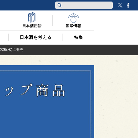
Twitt
F
日本酒用語
酒蔵情報
日本酒を考える
特集
6(水)に発売