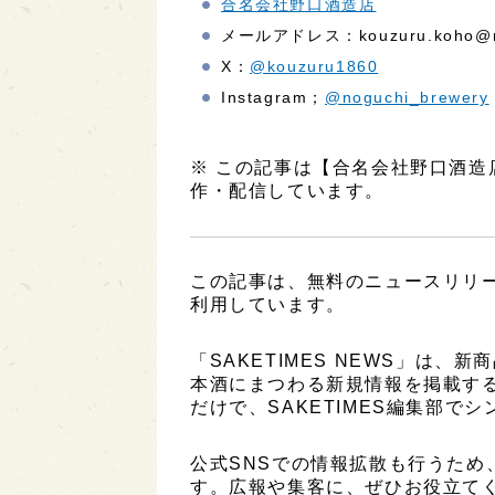
合名会社野口酒造店
メールアドレス：kouzuru.koho@nog
X：
@kouzuru1860
Instagram；
@noguchi_brewery
※ この記事は【合名会社野口酒
作・配信しています。
この記事は、無料のニュースリリ
利用しています。
「SAKETIMES NEWS」は
本酒にまつわる新規情報を掲載す
だけで、SAKETIMES編集部で
公式SNSでの情報拡散も行うため
す。広報や集客に、ぜひお役立て