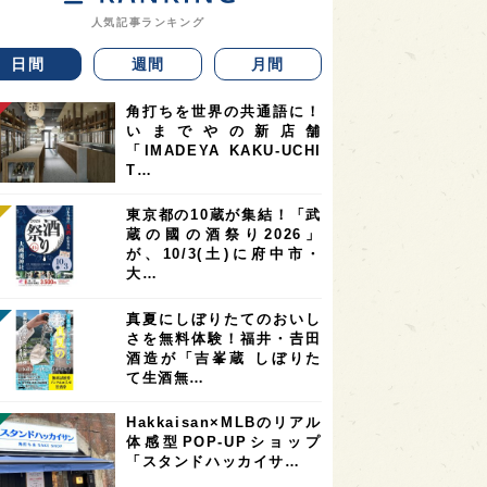
人気記事ランキング
日間
週間
月間
角打ちを世界の共通語に！
いまでやの新店舗
「IMADEYA KAKU-UCHI
T…
東京都の10蔵が集結！「武
蔵の國の酒祭り2026」
が、10/3(土)に府中市・
大…
真夏にしぼりたてのおいし
さを無料体験！福井・𠮷田
酒造が「吉峯蔵 しぼりた
て生酒無…
Hakkaisan×MLBのリアル
体感型POP-UPショップ
「スタンドハッカイサ…