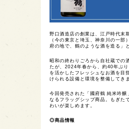
野口酒造店の創業は、江戸時代末期
（今の東京と埼玉、神奈川の一部
府の地で、鶴のような酒を造る」
昭和の終わりごろから自社蔵での
たが、2024年春から、約40年
を活かしたフレッシュなお酒を目
けられる設備と環境を整備してき
今回発売された「國府鶴 純米吟
なるフラッグシップ商品。もぎた
わいが楽しめます。
◎商品情報