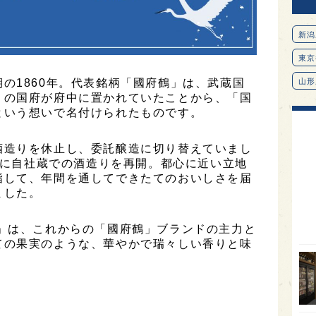
新潟
東京
の1860年。代表銘柄「國府鶴」は、武蔵国
山形
）の国府が府中に置かれていたことから、「国
愛知
という想いで名付けられたものです。
北海
酒造りを休止し、委託醸造に切り替えていまし
オピ
ぶりに自社蔵での酒造りを再開。都心に近い立地
広島
指して、年間を通してできたてのおいしさを届
ました。
石川
富山
醸」は、これからの「國府鶴」ブランドの主力と
ての果実のような、華やかで瑞々しい香りと味
SAK
山口
大分
福岡