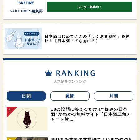
ライター募集中！
SAKETIMES編集部
日本酒はじめてさんの「よくある疑問」を解
決！【日本酒ってなぁに？】
人気記事ランキング
日間
週間
月間
10の設問に答えるだけで“好みの日本
酒”がわかる無料サイト「日本酒三角チ
ャート診…
角打ちを世界の共通語に！いまでやの新