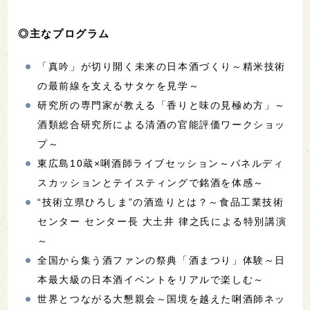
◎主なプログラム
「真吟」が切り開く未来の日本酒づくり～精米技術
の最前線を支えるサタケを見学～
研究所の専門家が教える「香りと味の見極め方」～
酒類総合研究所による清酒の官能評価ワークショッ
プ～
東広島10蔵×唎酒師ライブセッション～パネルディ
スカッションとテイスティングで銘酒を体感～
“技術立県ひろしま”の酒造りとは？～食品工業技術
センター センター長 大土井 律之氏による特別講演
～
全国から集う酒ファンの祭典「酒まつり」体験～日
本最大級の日本酒イベントをリアルで楽しむ～
世界とつながる大懇親会～国境を越えた唎酒師ネッ