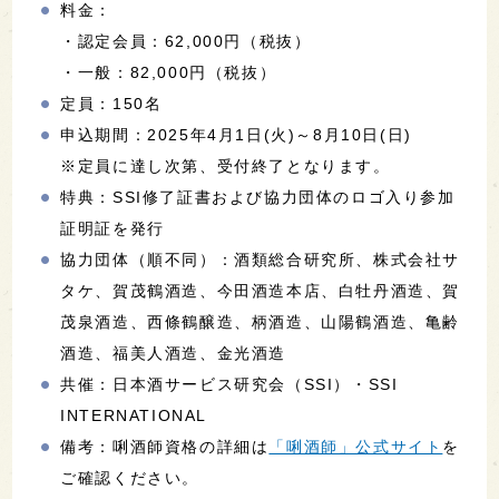
料金：
・認定会員：62,000円（税抜）
・一般：82,000円（税抜）
定員：150名
申込期間：2025年4月1日(火)～8月10日(日)
※定員に達し次第、受付終了となります。
特典：SSI修了証書および協力団体のロゴ入り参加
証明証を発行
協力団体（順不同）：酒類総合研究所、株式会社サ
タケ、賀茂鶴酒造、今田酒造本店、白牡丹酒造、賀
茂泉酒造、西條鶴醸造、柄酒造、山陽鶴酒造、亀齢
酒造、福美人酒造、金光酒造
共催：日本酒サービス研究会（SSI）・SSI
INTERNATIONAL
備考：唎酒師資格の詳細は
「唎酒師」公式サイト
を
ご確認ください。