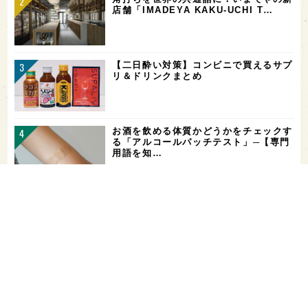
店舗「IMADEYA KAKU-UCHI T…
【二日酔い対策】コンビニで買えるサプ
リ＆ドリンクまとめ
お酒を飲める体質かどうかをチェックす
る「アルコールパッチテスト」─【専門
用語を知…
希少なミズナラ木桶で醸造！新潟・緑川
酒造の新シリーズ第1弾「Phenomeno
…