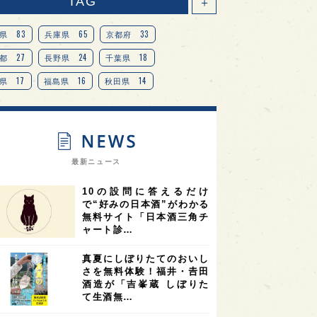
TAG
＋
83
65
33
県
兵庫県
京都府
27
24
18
都
長野県
千葉県
17
16
14
県
福島県
秋田県
14
14
13
県
宮城県
岐阜県
13
12
11
道
茨城県
栃木県
9
9
ニオンリーダーの視点
埼玉県
最新ニュース
8
7
7
県
山梨県
ヨーロッパ
10の設問に答えるだけ
7
7
7
6
県
奈良県
滋賀県
和歌山県
で“好みの日本酒”がわかる
無料サイト「日本酒三角チ
6
6
5
5
県
フランス
高知県
島根県
ャート診…
5
5
5
4
E100
佐賀県
岡山県
岩手県
真夏にしぼりたてのおいし
4
4
4
県
アメリカ
神奈川県
さを無料体験！福井・𠮷田
酒造が「吉峯蔵 しぼりた
4
3
3
3
県
三重県
大阪府
青森県
て生酒無…
3
3
3
2
県
スペイン
香港
福井県