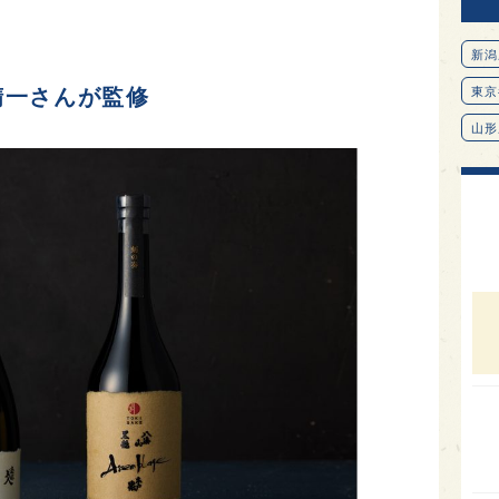
新潟
精一さんが監修
東京
山形
愛知
北海
オピ
広島
石川
富山
SAK
山口
大分
福岡