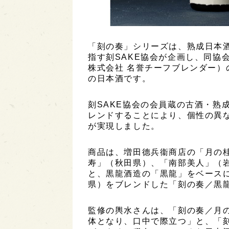
「刻の奏」シリーズは、熟成日本
指す刻SAKE協会が企画し、同協
株式会社 名誉チーフブレンダー
の日本酒です。
刻SAKE協会の会員蔵の古酒・熟
レンドすることにより、個性の異な
が実現しました。
商品は、増田德兵衞商店の「月の
寿」（秋田県）、「南部美人」（
と、黒龍酒造の「黒龍」をベース
県）をブレンドした「刻の奏／黒
監修の輿水さんは、「刻の奏／月
体となり、口中で際立つ」と、「