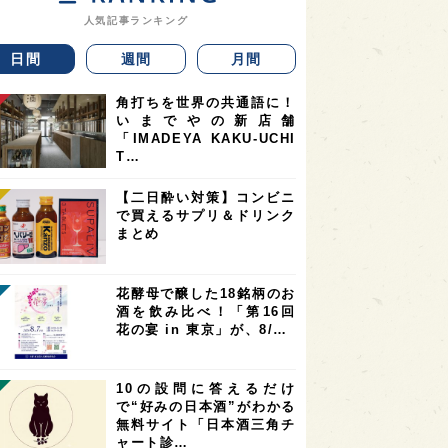
人気記事ランキング
日間
週間
月間
角打ちを世界の共通語に！
いまでやの新店舗
「IMADEYA KAKU-UCHI
T…
【二日酔い対策】コンビニ
で買えるサプリ＆ドリンク
まとめ
花酵母で醸した18銘柄のお
酒を飲み比べ！「第16回
花の宴 in 東京」が、8/…
10の設問に答えるだけ
で“好みの日本酒”がわかる
無料サイト「日本酒三角チ
ャート診…