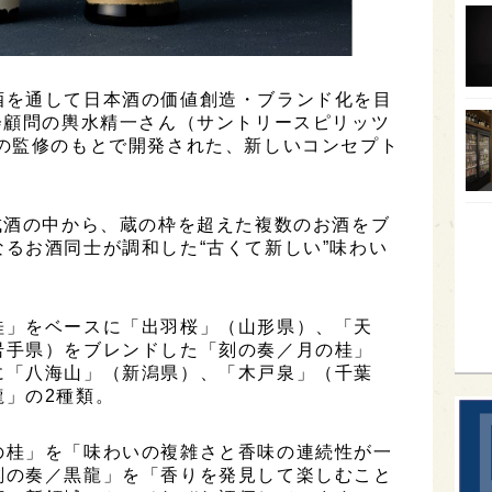
オー
SA
酒を通して日本酒の価値創造・ブランド化を目
香川
会顧問の輿水精一さん（サントリースピリッツ
全蔵
）の監修のもとで開発された、新しいコンセプト
群馬
イギ
成酒の中から、蔵の枠を超えた複数のお酒をブ
るお酒同士が調和した“古くて新しい”味わい
歌舞
sak
桂」をベースに「出羽桜」（山形県）、「天
岩手県）をブレンドした「刻の奏／月の桂」
に「八海山」（新潟県）、「木戸泉」（千葉
龍」の2種類。
の桂」を「味わいの複雑さと香味の連続性が一
刻の奏／黒龍」を「香りを発見して楽しむこと