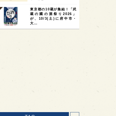
東京都の10蔵が集結！「武
蔵の國の酒祭り2026」
が、10/3(土)に府中市・
大…