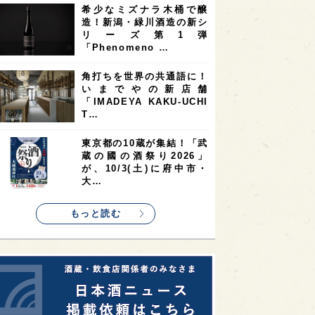
希少なミズナラ木桶で醸
2
2
2
造！新潟・緑川酒造の新シ
ストラリア
台湾
アジア
リーズ第1弾
2
1
1
KEの時代を生きる
静岡県
長崎県
「Phenomeno …
1
1
1
県
現役蔵人
愛媛県
角打ちを世界の共通語に！
いまでやの新店舗
1
1
1
めぐり
シンガポール
カナダ
「IMADEYA KAKU-UCHI
1
1
1
1
T…
県
熊本県
徳島県
北米
1
1
1
リス
ノルウェー
新宿区
東京都の10蔵が集結！「武
蔵の國の酒祭り2026」
1
1
1
伎町
沖縄県
鳥取県
が、10/3(土)に府中市・
大…
1
etimes_image_4
もっと読む