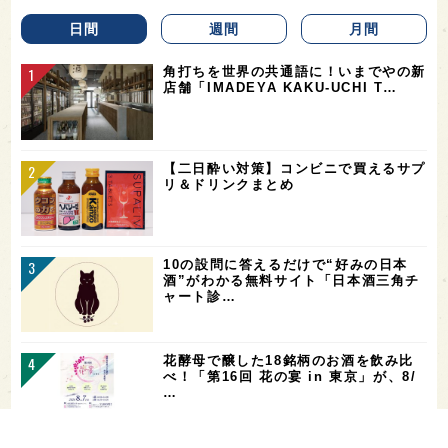
日間
週間
月間
角打ちを世界の共通語に！いまでやの新
店舗「IMADEYA KAKU-UCHI T…
【二日酔い対策】コンビニで買えるサプ
リ＆ドリンクまとめ
10の設問に答えるだけで“好みの日本
酒”がわかる無料サイト「日本酒三角チ
ャート診…
花酵母で醸した18銘柄のお酒を飲み比
べ！「第16回 花の宴 in 東京」が、8/
…