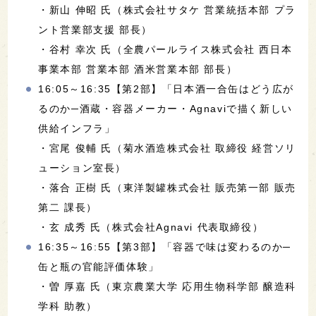
・新山 伸昭 氏（株式会社サタケ 営業統括本部 プラ
ント営業部支援 部長）
・谷村 幸次 氏（全農パールライス株式会社 西日本
事業本部 営業本部 酒米営業本部 部長）
16:05～16:35【第2部】「日本酒一合缶はどう広が
るのか─酒蔵・容器メーカー・Agnaviで描く新しい
供給インフラ」
・宮尾 俊輔 氏（菊水酒造株式会社 取締役 経営ソリ
ューション室長）
・落合 正樹 氏（東洋製罐株式会社 販売第一部 販売
第二 課長）
・玄 成秀 氏（株式会社Agnavi 代表取締役）
16:35～16:55【第3部】「容器で味は変わるのか─
缶と瓶の官能評価体験」
・曽 厚嘉 氏（東京農業大学 応用生物科学部 醸造科
学科 助教）