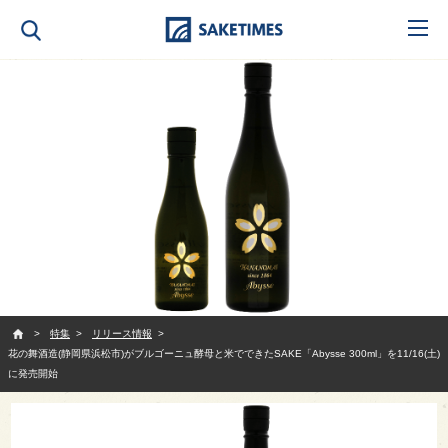
SAKETIMES
特集
リリース情報
花の舞酒造(静岡県浜松市)がブルゴーニュ酵母と米でできたSAKE「Abysse 300ml」を11/16(土)
に発売開始