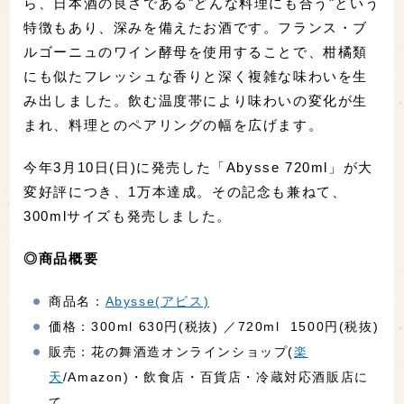
ら、日本酒の良さである"どんな料理にも合う"という
特徴もあり、深みを備えたお酒です。フランス・ブ
ルゴーニュのワイン酵母を使用することで、柑橘類
にも似たフレッシュな香りと深く複雑な味わいを生
み出しました。飲む温度帯により味わいの変化が生
まれ、料理とのペアリングの幅を広げます。
今年3月10日(日)に発売した「Abysse 720ml」が大
変好評につき、1万本達成。その記念も兼ねて、
300mlサイズも発売しました。
◎商品概要
商品名：
Abysse(アビス)
価格：300ml 630円(税抜) ／720ml 1500円(税抜)
販売：花の舞酒造オンラインショップ(
楽
天
/Amazon)・飲食店・百貨店・冷蔵対応酒販店に
て