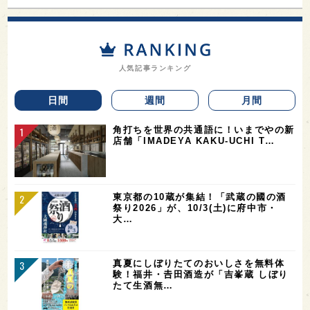
人気記事ランキング
日間
週間
月間
角打ちを世界の共通語に！いまでやの新
店舗「IMADEYA KAKU-UCHI T…
東京都の10蔵が集結！「武蔵の國の酒
祭り2026」が、10/3(土)に府中市・
大…
真夏にしぼりたてのおいしさを無料体
験！福井・𠮷田酒造が「吉峯蔵 しぼり
たて生酒無…