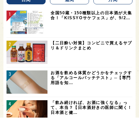
全国50蔵・150種類以上の日本酒が大集
合！「KISSYOサケフェス」が、9/2…
【二日酔い対策】コンビニで買えるサプ
リ＆ドリンクまとめ
お酒を飲める体質かどうかをチェックす
る「アルコールパッチテスト」─【専門
用語を知…
「飲み続ければ、お酒に強くなる」っ
て、本当？【日本酒好きの医師に聞く！
日本酒と健…
希少なミズナラ木桶で醸造！新潟・緑川
酒造の新シリーズ第1弾「Phenomeno