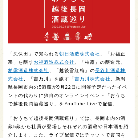
「久保田」で知られる
朝日酒造株式会社
、「お福正
宗」を醸す
お福酒造株式会社
、「柏露」の醸造元、
柏露酒造株式会社
、「越後雪紅梅」の
長谷川酒造株
式会社
、「吉乃川」を醸す「
吉乃川株式会社
、新潟
県長岡市内の5酒蔵が9月22日に開催予定だったイベ
ントの代わりに独自のオンラインイベント「おうち
で越後長岡酒蔵巡り」をYouTube Liveで配信。
「おうちで越後長岡酒蔵巡り」では、長岡市内の酒
蔵5蔵から社員が登場しそれぞれの酒蔵や日本酒を紹
介します。また、ライブ配信ではチャットで質問を