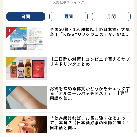
人気記事ランキング
日間
週間
月間
全国50蔵・150種類以上の日本酒が大集
合！「KISSYOサケフェス」が、9/2…
【二日酔い対策】コンビニで買えるサプ
リ＆ドリンクまとめ
お酒を飲める体質かどうかをチェックす
る「アルコールパッチテスト」─【専門
用語を知…
「飲み続ければ、お酒に強くなる」っ
て、本当？【日本酒好きの医師に聞く！
日本酒と健…