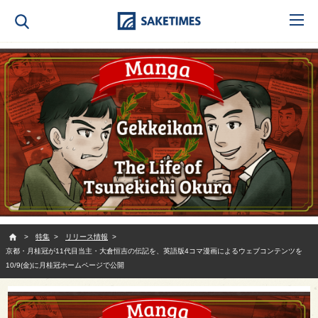
SAKETIMES
特集
リリース情報
京都・月桂冠が11代目当主・大倉恒吉の伝記を、英語版4コマ漫画によるウェブコンテンツを
10/9(金)に月桂冠ホームページで公開