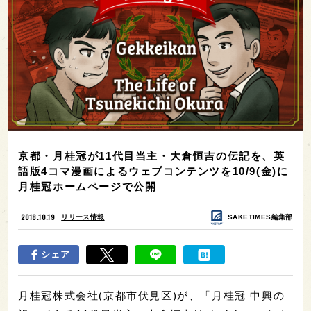
京都・月桂冠が11代目当主・大倉恒吉の伝記を、英
語版4コマ漫画によるウェブコンテンツを10/9(金)に
月桂冠ホームページで公開
2018.10.19
リリース情報
SAKETIMES編集部
シェア
月桂冠株式会社(京都市伏見区)が、「月桂冠 中興の