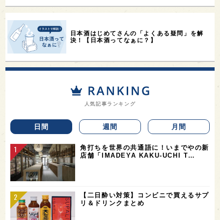
日本酒はじめてさんの「よくある疑問」を解
決！【日本酒ってなぁに？】
人気記事ランキング
日間
週間
月間
角打ちを世界の共通語に！いまでやの新
店舗「IMADEYA KAKU-UCHI T…
【二日酔い対策】コンビニで買えるサプ
リ＆ドリンクまとめ