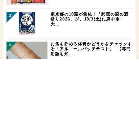
東京都の10蔵が集結！「武蔵の國の酒
祭り2026」が、10/3(土)に府中市・
大…
お酒を飲める体質かどうかをチェックす
る「アルコールパッチテスト」─【専門
用語を知…
花酵母で醸した18銘柄のお酒を飲み比
べ！「第16回 花の宴 in 東京」が、8/
…