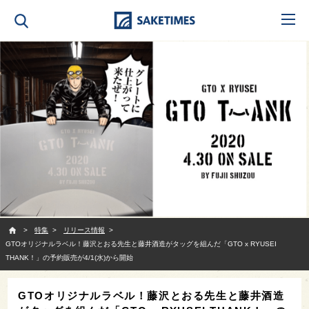
SAKETIMES
特集
リリース情報
GTOオリジナルラベル！藤沢とおる先生と藤井酒造がタッグを組んだ「GTO x RYUSEI
THANK！」の予約販売が4/1(水)から開始
GTOオリジナルラベル！藤沢とおる先生と藤井酒造