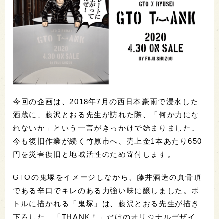
今回の企画は、2018年7月の西日本豪雨で浸水した
酒蔵に、藤沢とおる先生が訪れた際、「何か力にな
れないか」という一言がきっかけで始まりました。
今も復旧作業が続く竹原市へ、売上金1本あたり650
円を災害復旧と地域活性のため寄付します。
GTOの鬼塚をイメージしながら、藤井酒造の真骨頂
である辛口でキレのある力強い味に醸しました。ボ
トルに描かれる「鬼塚」は、藤沢とおる先生が描き
下ろした、「THANK！」だけのオリジナルデザイ