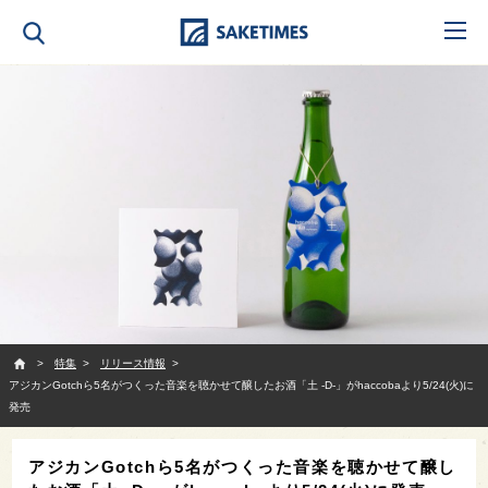
SAKETIMES
特集
リリース情報
アジカンGotchら5名がつくった音楽を聴かせて醸したお酒「土 -D-」がhaccobaより5/24(火)に
発売
アジカンGotchら5名がつくった音楽を聴かせて醸し