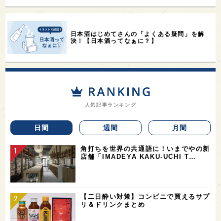
日本酒はじめてさんの「よくある疑問」を解
決！【日本酒ってなぁに？】
人気記事ランキング
日間
週間
月間
角打ちを世界の共通語に！いまでやの新
店舗「IMADEYA KAKU-UCHI T…
【二日酔い対策】コンビニで買えるサプ
リ＆ドリンクまとめ