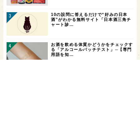
10の設問に答えるだけで“好みの日本
酒”がわかる無料サイト「日本酒三角チ
ャート診…
お酒を飲める体質かどうかをチェックす
る「アルコールパッチテスト」─【専門
用語を知…
花酵母で醸した18銘柄のお酒を飲み比
べ！「第16回 花の宴 in 東京」が、8/
…