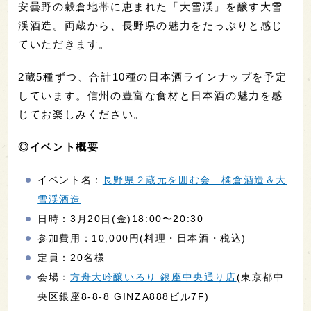
安曇野の穀倉地帯に恵まれた「大雪渓」を醸す大雪
渓酒造。両蔵から、長野県の魅力をたっぷりと感じ
ていただきます。
2蔵5種ずつ、合計10種の日本酒ラインナップを予定
しています。信州の豊富な食材と日本酒の魅力を感
じてお楽しみください。
◎イベント概要
イベント名：
長野県２蔵元を囲む会 橘倉酒造＆大
雪渓酒造
日時：3月20日(金)18:00〜20:30
参加費用：10,000円(料理・日本酒・税込)
定員：20名様
会場：
方舟大吟醸いろり 銀座中央通り店
(東京都中
央区銀座8-8-8 GINZA888ビル7F)