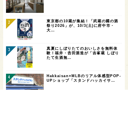
東京都の10蔵が集結！「武蔵の國の酒
祭り2026」が、10/3(土)に府中市・
大…
真夏にしぼりたてのおいしさを無料体
験！福井・𠮷田酒造が「吉峯蔵 しぼり
たて生酒無…
Hakkaisan×MLBのリアル体感型POP-
UPショップ「スタンドハッカイサ…
【二日酔い対策】コンビニで買えるサプ
リ＆ドリンクまとめ