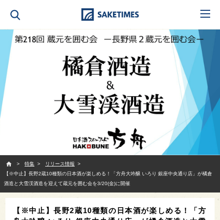
SAKETIMES
特集
リリース情報
【※中止】長野2蔵10種類の日本酒が楽しめる！「方舟大吟醸 いろり 銀座中央通り店」が橘倉
酒造と大雪渓酒造を迎えて蔵元を囲む会を3/20(金)に開催
【※中止】長野2蔵10種類の日本酒が楽しめる！「方