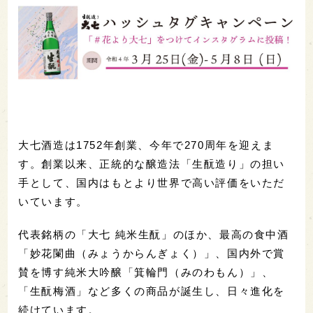
大七酒造は1752年創業、今年で270周年を迎えま
す。創業以来、正統的な醸造法「生酛造り」の担い
手として、国内はもとより世界で高い評価をいただ
いています。
代表銘柄の「大七 純米生酛」のほか、最高の食中酒
「妙花闌曲（みょうからんぎょく）」、国内外で賞
賛を博す純米大吟醸「箕輪門（みのわもん）」、
「生酛梅酒」など多くの商品が誕生し、日々進化を
続けています。