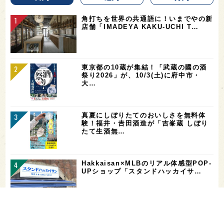
角打ちを世界の共通語に！いまでやの新
店舗「IMADEYA KAKU-UCHI T…
東京都の10蔵が集結！「武蔵の國の酒
祭り2026」が、10/3(土)に府中市・
大…
真夏にしぼりたてのおいしさを無料体
験！福井・𠮷田酒造が「吉峯蔵 しぼり
たて生酒無…
Hakkaisan×MLBのリアル体感型POP-
UPショップ「スタンドハッカイサ…
【二日酔い対策】コンビニで買えるサプ
リ＆ドリンクまとめ