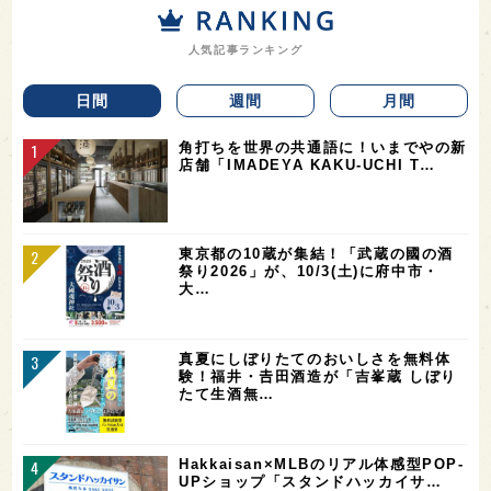
人気記事ランキング
日間
週間
月間
角打ちを世界の共通語に！いまでやの新
店舗「IMADEYA KAKU-UCHI T…
東京都の10蔵が集結！「武蔵の國の酒
祭り2026」が、10/3(土)に府中市・
大…
真夏にしぼりたてのおいしさを無料体
験！福井・𠮷田酒造が「吉峯蔵 しぼり
たて生酒無…
Hakkaisan×MLBのリアル体感型POP-
UPショップ「スタンドハッカイサ…