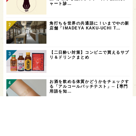
ャート診…
角打ちを世界の共通語に！いまでやの新
店舗「IMADEYA KAKU-UCHI T…
【二日酔い対策】コンビニで買えるサプ
リ＆ドリンクまとめ
お酒を飲める体質かどうかをチェックす
る「アルコールパッチテスト」─【専門
用語を知…
希少なミズナラ木桶で醸造！新潟・緑川
酒造の新シリーズ第1弾「Phenomeno
…