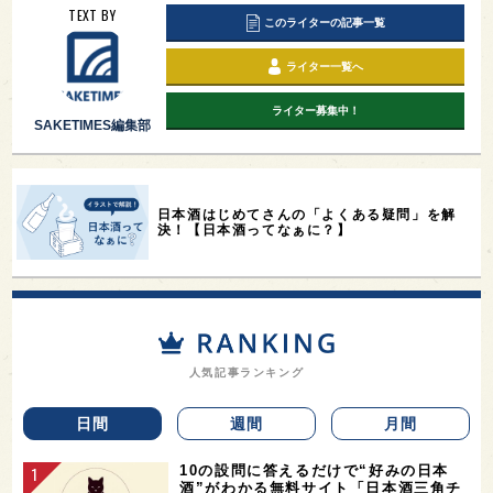
TEXT BY
このライターの記事一覧
ライター一覧へ
ライター募集中！
SAKETIMES編集部
日本酒はじめてさんの「よくある疑問」を解
決！【日本酒ってなぁに？】
人気記事ランキング
日間
週間
月間
10の設問に答えるだけで“好みの日本
酒”がわかる無料サイト「日本酒三角チ