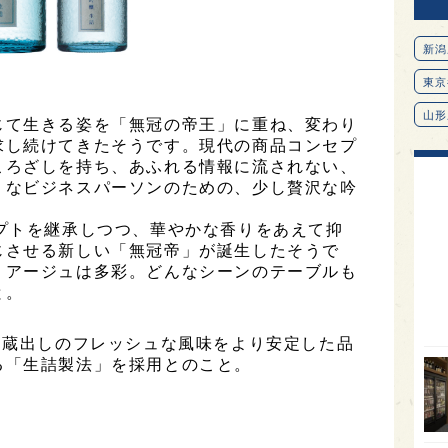
新潟
東京
山形
じて生きる姿を「無冠の帝王」に重ね、変わり
求し続けてきたそうです。現代の商品コンセプ
愛知
めたこころざしを持ち、あふれる情報に流されない、
北海
」なビジネスパーソンのための、少し贅沢な吟
オピ
プトを継承しつつ、華やかな香りをあえて抑
広島
じさせる新しい「無冠帝」が誕生したそうで
リアージュは多彩。どんなシーンのテーブルも
石川
と。
富山
、蔵出しのフレッシュな風味をより安定した品
SAK
る「生詰製法」を採用とのこと。
山口
大分
福岡