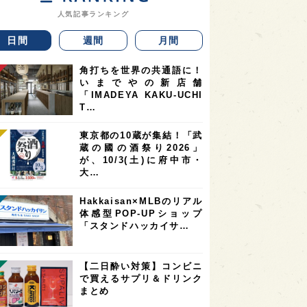
人気記事ランキング
日間
週間
月間
角打ちを世界の共通語に！
いまでやの新店舗
「IMADEYA KAKU-UCHI
T…
東京都の10蔵が集結！「武
蔵の國の酒祭り2026」
が、10/3(土)に府中市・
大…
Hakkaisan×MLBのリアル
体感型POP-UPショップ
「スタンドハッカイサ…
【二日酔い対策】コンビニ
で買えるサプリ＆ドリンク
まとめ