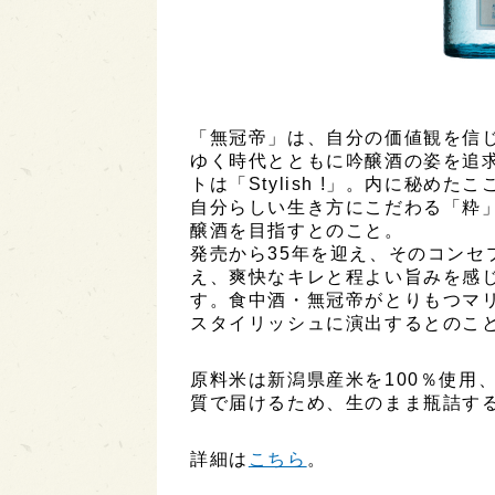
「無冠帝」は、自分の価値観を信
ゆく時代とともに吟醸酒の姿を追
トは「Stylish !」。内に秘
自分らしい生き方にこだわる「粋
醸酒を目指すとのこと。
発売から35年を迎え、そのコンセ
え、爽快なキレと程よい旨みを感
す。食中酒・無冠帝がとりもつマ
スタイリッシュに演出するとのこ
原料米は新潟県産米を100％使用
質で届けるため、生のまま瓶詰す
詳細は
こちら
。