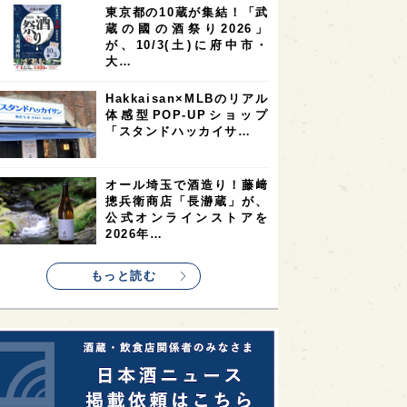
東京都の10蔵が集結！「武
2
2
2
蔵の國の酒祭り2026」
ストラリア
台湾
アジア
が、10/3(土)に府中市・
2
1
1
KEの時代を生きる
静岡県
長崎県
大…
1
1
1
県
現役蔵人
愛媛県
Hakkaisan×MLBのリアル
体感型POP-UPショップ
1
1
1
めぐり
シンガポール
カナダ
「スタンドハッカイサ…
1
1
1
1
県
熊本県
徳島県
北米
1
1
1
リス
ノルウェー
新宿区
オール埼玉で酒造り！藤﨑
摠兵衛商店「長瀞蔵」が、
1
1
1
伎町
沖縄県
鳥取県
公式オンラインストアを
2026年…
1
etimes_image_4
もっと読む