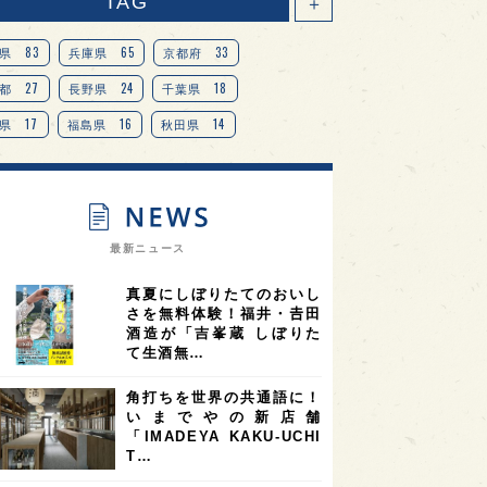
TAG
＋
83
65
33
県
兵庫県
京都府
27
24
18
都
長野県
千葉県
17
16
14
県
福島県
秋田県
14
14
13
県
宮城県
岐阜県
13
12
11
道
茨城県
栃木県
9
9
ニオンリーダーの視点
埼玉県
最新ニュース
8
7
7
県
山梨県
ヨーロッパ
真夏にしぼりたてのおいし
7
7
7
6
県
奈良県
滋賀県
和歌山県
さを無料体験！福井・𠮷田
酒造が「吉峯蔵 しぼりた
6
6
5
5
県
フランス
高知県
島根県
て生酒無…
5
5
5
4
E100
佐賀県
岡山県
岩手県
角打ちを世界の共通語に！
4
4
4
県
アメリカ
神奈川県
いまでやの新店舗
「IMADEYA KAKU-UCHI
4
3
3
3
県
三重県
大阪府
青森県
T…
3
3
3
2
県
スペイン
香港
福井県