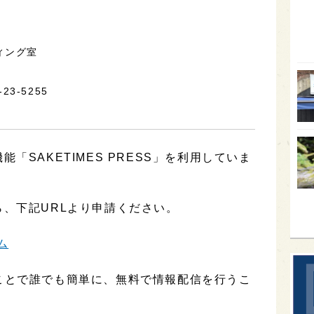
オー
SA
ィング室
香川
-23-5255
全蔵
群馬
イギ
「SAKETIMES PRESS」を利用していま
歌舞
sak
、下記URLより申請ください。
ム
用することで誰でも簡単に、無料で情報配信を行うこ