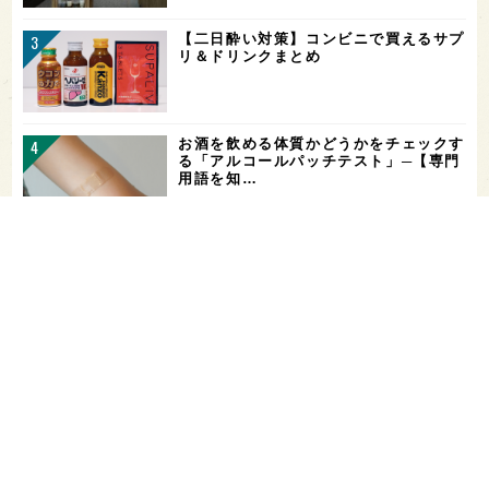
【二日酔い対策】コンビニで買えるサプ
リ＆ドリンクまとめ
お酒を飲める体質かどうかをチェックす
る「アルコールパッチテスト」─【専門
用語を知…
希少なミズナラ木桶で醸造！新潟・緑川
酒造の新シリーズ第1弾「Phenomeno
…