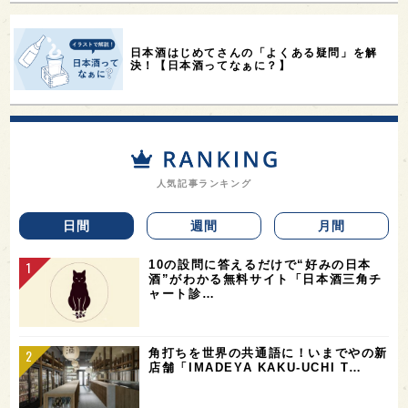
日本酒はじめてさんの「よくある疑問」を解
決！【日本酒ってなぁに？】
人気記事ランキング
日間
週間
月間
10の設問に答えるだけで“好みの日本
酒”がわかる無料サイト「日本酒三角チ
ャート診…
角打ちを世界の共通語に！いまでやの新
店舗「IMADEYA KAKU-UCHI T…