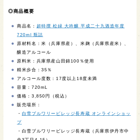
◎商品概要
商品名：
超特撰 松緑 大吟醸 平成二十九酒造年度
720ml 瓶詰
原材料名：米（兵庫県産）、米麹（兵庫県産米）、
醸造アルコール
原料米：兵庫県産山田錦100％使用
精米歩合：35％
アルコール度数：17度以上18度未満
容量：720mL
価格：3,850円（税込）
販売場所：
・
白雪ブルワリービレッジ長寿蔵 オンラインショッ
プ
・白雪ブルワリービレッジ長寿蔵（兵庫県伊丹市中
央3丁目4-15）