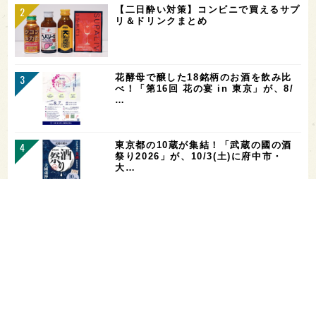
【二日酔い対策】コンビニで買えるサプ
リ＆ドリンクまとめ
花酵母で醸した18銘柄のお酒を飲み比
べ！「第16回 花の宴 in 東京」が、8/
…
東京都の10蔵が集結！「武蔵の國の酒
祭り2026」が、10/3(土)に府中市・
大…
お酒を飲める体質かどうかをチェックす
る「アルコールパッチテスト」─【専門
用語を知…