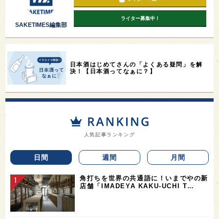
ライター募集中！
SAKETIMES編集部
日本酒はじめてさんの「よくある疑問」を解
決！【日本酒ってなぁに？】
人気記事ランキング
日間
週間
月間
角打ちを世界の共通語に！いまでやの新
店舗「IMADEYA KAKU-UCHI T…