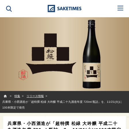
SAKETIMES
特集
リリース情報
兵庫県・小西酒造が「超特撰 松緑 大吟醸 平成二十九酒造年度 720ml 瓶詰」を、11/21(火)に
100本限定で発売
兵庫県・小西酒造が「超特撰 松緑 大吟醸 平成二十