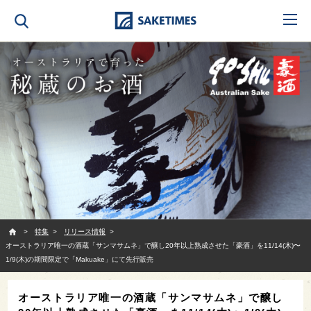
SAKETIMES
特集
リリース情報
オーストラリア唯一の酒蔵「サンマサムネ」で醸し20年以上熟成させた「豪酒」を11/14(木)〜
1/9(木)の期間限定で「Makuake」にて先行販売
オーストラリア唯一の酒蔵「サンマサムネ」で醸し