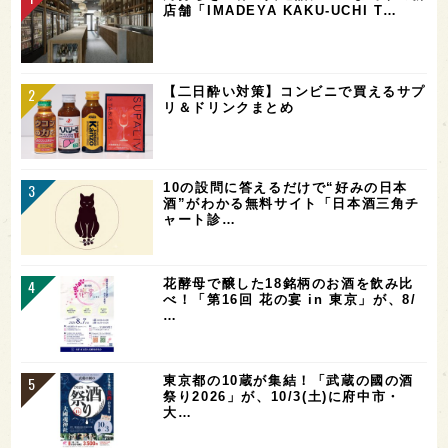
店舗「IMADEYA KAKU-UCHI T…
【二日酔い対策】コンビニで買えるサプ
リ＆ドリンクまとめ
10の設問に答えるだけで“好みの日本
酒”がわかる無料サイト「日本酒三角チ
ャート診…
花酵母で醸した18銘柄のお酒を飲み比
べ！「第16回 花の宴 in 東京」が、8/
…
東京都の10蔵が集結！「武蔵の國の酒
祭り2026」が、10/3(土)に府中市・
大…