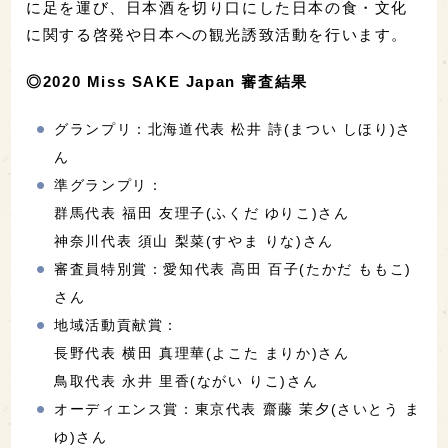
に足を運び、日本酒を切り口にした日本の食・文化
に関する啓発や日本への観光誘致活動を行います。
◎2020 Miss SAKE Japan 審査結果
グランプリ：北海道代表 松井 詩(まつい しほり)さ
ん
準グランプリ：
群馬代表 福田 友理子(ふくだ ゆりこ)さん
神奈川代表 須山 梨菜(すやま りな)さん
審査員特別賞：愛知代表 高田 百子(たかだ ももこ)
さん
地域活動貢献賞：
長野代表 横田 真理華(よこた まりか)さん
鳥取代表 永井 里香(ながい りこ)さん
オーディエンス賞：東京代表 齋藤 茉夕(さいとう ま
ゆ)さん