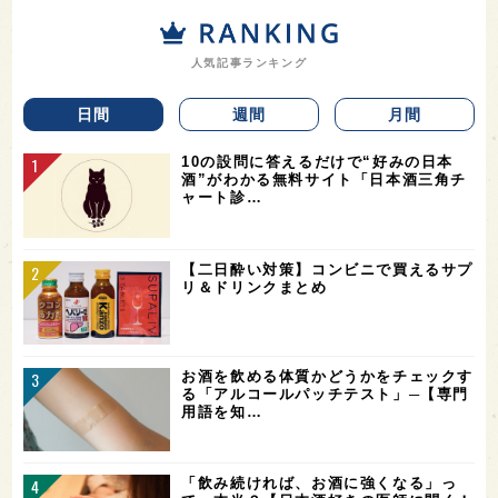
人気記事ランキング
日間
週間
月間
10の設問に答えるだけで“好みの日本
酒”がわかる無料サイト「日本酒三角チ
ャート診…
【二日酔い対策】コンビニで買えるサプ
リ＆ドリンクまとめ
お酒を飲める体質かどうかをチェックす
る「アルコールパッチテスト」─【専門
用語を知…
「飲み続ければ、お酒に強くなる」っ