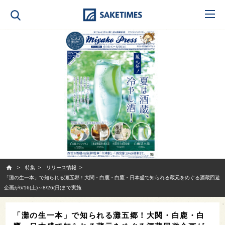
SAKETIMES
特集
リリース情報
「灘の生一本」で知られる灘五郷！大関・白鹿・白鷹・日本盛で知られる蔵元をめぐる酒蔵回遊
企画が6/16(土)～8/26(日)まで実施
「灘の生一本」で知られる灘五郷！大関・白鹿・白