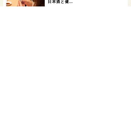
日本酒と健…
希少なミズナラ木桶で醸造！新潟・緑川
酒造の新シリーズ第1弾「Phenomeno
…