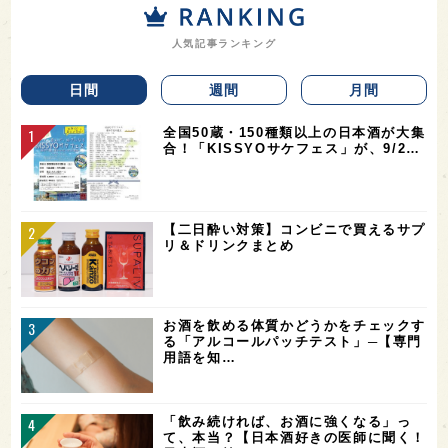
人気記事ランキング
日間
週間
月間
全国50蔵・150種類以上の日本酒が大集
合！「KISSYOサケフェス」が、9/2…
【二日酔い対策】コンビニで買えるサプ
リ＆ドリンクまとめ
お酒を飲める体質かどうかをチェックす
る「アルコールパッチテスト」─【専門
用語を知…
「飲み続ければ、お酒に強くなる」っ
て、本当？【日本酒好きの医師に聞く！