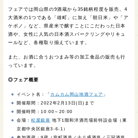
フェアでは岡山県の9酒蔵から35銘柄程度を販売。4
大酒米の1つである「雄町」に加え「朝日米」や「ア
ケボノ」など、県産米で醸すことにこだわった日本
酒や、女性に人気の日本酒スパークリングやリキュ
ールなど、各種取り揃えています。
また、お酒に合うおつまみ等の加工食品の販売も行
っています。
◎フェア概要
イベント名：「
カムカム岡山地酒フェア
」
開催期間：2022年2月13日(日)まで
開催時間：10:00～20:00
会場：
松屋銀座
地下1階和洋酒売場前特設会場（東
京都中央区銀座3-6-1）
参加酒蔵：9蔵（室町酒造／十八盛酒造／三冠酒造