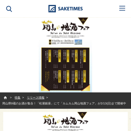
SAKETIMES
特集
リリース情報
岡山県9蔵のお酒が集合！「松屋銀座」にて「カムカム岡山地酒フェア」が2/13(日)まで開催中