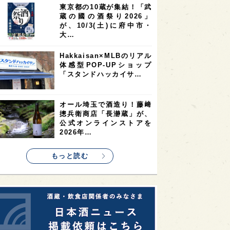
東京都の10蔵が集結！「武
2
2
2
蔵の國の酒祭り2026」
ストラリア
台湾
アジア
が、10/3(土)に府中市・
2
1
1
KEの時代を生きる
静岡県
長崎県
大…
1
1
1
県
現役蔵人
愛媛県
Hakkaisan×MLBのリアル
体感型POP-UPショップ
1
1
1
めぐり
シンガポール
カナダ
「スタンドハッカイサ…
1
1
1
1
県
熊本県
徳島県
北米
1
1
1
リス
ノルウェー
新宿区
オール埼玉で酒造り！藤﨑
摠兵衛商店「長瀞蔵」が、
1
1
1
伎町
沖縄県
鳥取県
公式オンラインストアを
2026年…
1
etimes_image_4
もっと読む