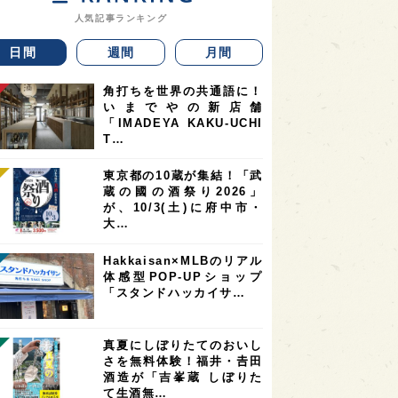
人気記事ランキング
日間
週間
月間
角打ちを世界の共通語に！
いまでやの新店舗
「IMADEYA KAKU-UCHI
T…
東京都の10蔵が集結！「武
蔵の國の酒祭り2026」
が、10/3(土)に府中市・
大…
Hakkaisan×MLBのリアル
体感型POP-UPショップ
「スタンドハッカイサ…
真夏にしぼりたてのおいし
さを無料体験！福井・𠮷田
酒造が「吉峯蔵 しぼりた
て生酒無…