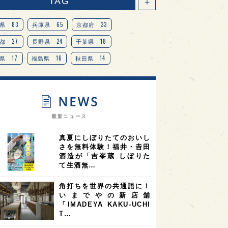
TAG
＋
83
65
33
県
兵庫県
京都府
27
24
18
都
長野県
千葉県
17
16
14
県
福島県
秋田県
14
14
13
県
宮城県
岐阜県
13
12
11
道
茨城県
栃木県
9
9
ニオンリーダーの視点
埼玉県
最新ニュース
8
7
7
県
山梨県
ヨーロッパ
真夏にしぼりたてのおいし
7
7
7
6
県
奈良県
滋賀県
和歌山県
さを無料体験！福井・𠮷田
酒造が「吉峯蔵 しぼりた
6
6
5
5
県
フランス
高知県
島根県
て生酒無…
5
5
5
4
E100
佐賀県
岡山県
岩手県
角打ちを世界の共通語に！
4
4
4
県
アメリカ
神奈川県
いまでやの新店舗
「IMADEYA KAKU-UCHI
4
3
3
3
県
三重県
大阪府
青森県
T…
3
3
3
2
県
スペイン
香港
福井県