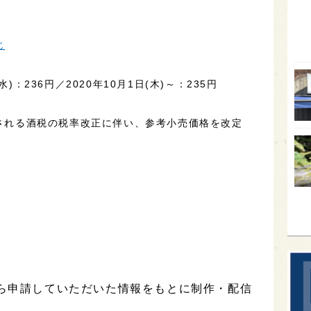
オー
じ
SA
香川
)：236円／2020年10月1日(木)～：235円
全蔵
群馬
行される酒税の税率改正に伴い、参考小売価格を改定
イギ
歌舞
sak
から申請していただいた情報をもとに制作・配信