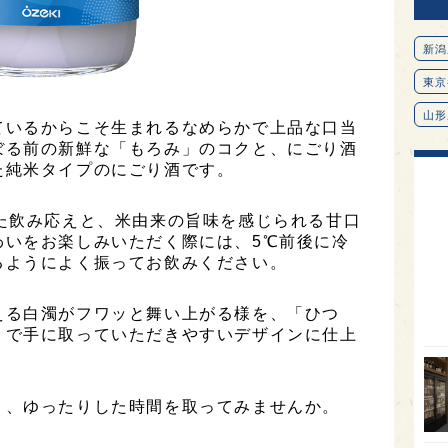
新潟
東京
山形
ているからこそ生まれるなめらかで上品な口当
ぼる前の新鮮な「もろみ」のコクと、にごり酒
愛知
た純米タイプのにごり酒です。
北海
オピ
た飲み応えと、米由来の旨味を感じられる甘口
わいをお楽しみいただく際には、5℃前後に冷
広島
るようによく振ってお飲みください。
石川
える白濁がフワッと舞い上がる様を、「ひつ
富山
トで手に取っていただきやすいデザインに仕上
SAK
山口
り、ゆったりした時間を取ってみませんか。
大分
福岡