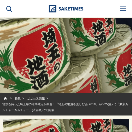
SAKETIMES
特集
リリース情報
情熱を持った埼玉県の若手蔵元が集合！「埼玉の地酒を楽しむ会 2018」が5/25(金) に「東京カ
ルチャーカルチャー」(渋谷区)にて開催