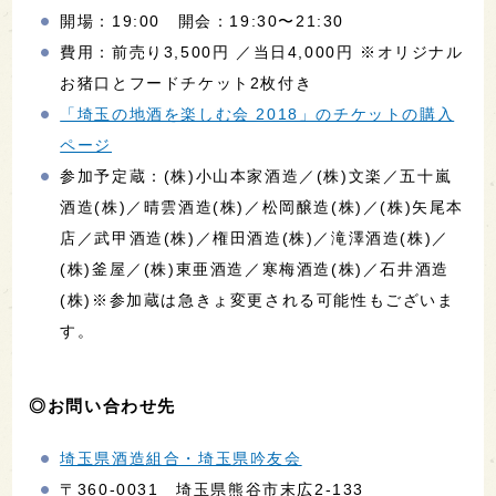
開場：19:00 開会：19:30〜21:30
費用：前売り3,500円 ／当日4,000円 ※オリジナル
お猪口とフードチケット2枚付き
「埼玉の地酒を楽しむ会 2018」のチケットの購入
ページ
参加予定蔵：(株)小山本家酒造／(株)文楽／五十嵐
酒造(株)／晴雲酒造(株)／松岡醸造(株)／(株)矢尾本
店／武甲酒造(株)／権田酒造(株)／滝澤酒造(株)／
(株)釜屋／(株)東亜酒造／寒梅酒造(株)／石井酒造
(株)※参加蔵は急きょ変更される可能性もございま
す。
◎お問い合わせ先
埼玉県酒造組合・埼玉県吟友会
〒360-0031 埼玉県熊谷市末広2-133