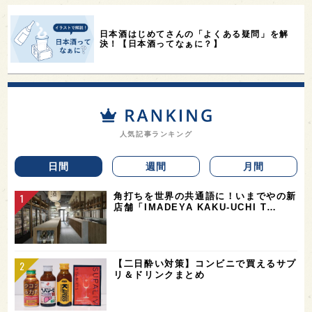
日本酒はじめてさんの「よくある疑問」を解
決！【日本酒ってなぁに？】
人気記事ランキング
日間
週間
月間
角打ちを世界の共通語に！いまでやの新
店舗「IMADEYA KAKU-UCHI T…
【二日酔い対策】コンビニで買えるサプ
リ＆ドリンクまとめ