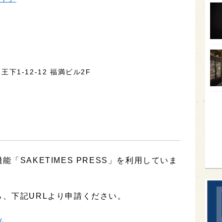
オー
SA
香川
全蔵
王下1-12-12 福満ビル2F
群馬
イギ
歌舞
sak
「SAKETIMES PRESS」を利用していま
、下記URLより申請ください。
ム