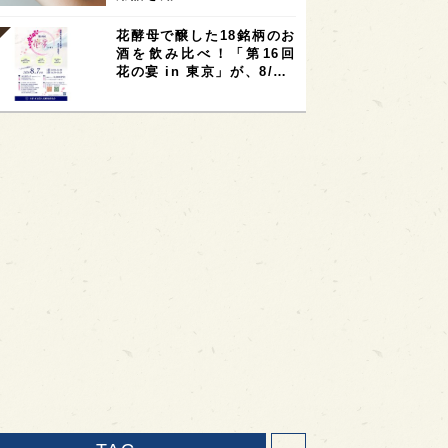
花酵母で醸した18銘柄のお
酒を飲み比べ！「第16回
花の宴 in 東京」が、8/…