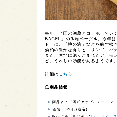
毎年、全国の酒蔵とコラボしてレシピ
BAGEL」の酒粕ベーグル。今年
ド」に、「桃の滴」などを醸す松
酒粕の豊かな香りと、リンゴ・バ
また、生地に練りこまれたアーモ
ど、うれしい効能があるようです
詳細は
こちら
。
◎商品情報
商品名：「酒粕アップルアーモンド -
値段：320円(税込)
販売場所：店頭または
オンライン