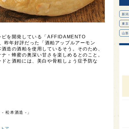
新潟
東京
山形
を開発している「AFFIDAMENTO
は、昨年好評だった「酒粕アップルアーモン
愛知
本酒造の酒粕を使用しているそう。そのため、
北海
ナナ・蜂蜜の奥深い甘さを楽しめるとのこと。
ンドと酒粕には、美白や骨粗しょう症予防な
オピ
。
広島
石川
富山
SAK
山口
 松本酒造 -」
大分
ストア
福岡