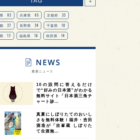
TAG
＋
83
65
33
県
兵庫県
京都府
27
24
18
都
長野県
千葉県
17
16
14
県
福島県
秋田県
14
14
13
県
宮城県
岐阜県
13
12
11
道
茨城県
栃木県
9
9
ニオンリーダーの視点
埼玉県
最新ニュース
8
7
7
県
山梨県
ヨーロッパ
10の設問に答えるだけ
7
7
7
6
県
奈良県
滋賀県
和歌山県
で“好みの日本酒”がわかる
無料サイト「日本酒三角チ
6
6
5
5
県
フランス
高知県
島根県
ャート診…
5
5
5
4
E100
佐賀県
岡山県
岩手県
真夏にしぼりたてのおいし
4
4
4
県
アメリカ
神奈川県
さを無料体験！福井・𠮷田
酒造が「吉峯蔵 しぼりた
4
3
3
3
県
三重県
大阪府
青森県
て生酒無…
3
3
3
2
県
スペイン
香港
福井県