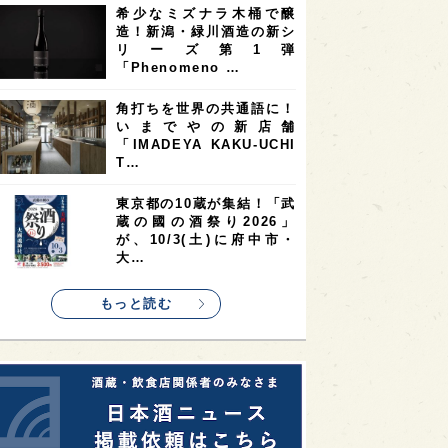
希少なミズナラ木桶で醸
2
2
2
造！新潟・緑川酒造の新シ
ストラリア
台湾
アジア
リーズ第1弾
2
1
1
KEの時代を生きる
静岡県
長崎県
「Phenomeno …
1
1
1
県
現役蔵人
愛媛県
角打ちを世界の共通語に！
いまでやの新店舗
1
1
1
めぐり
シンガポール
カナダ
「IMADEYA KAKU-UCHI
1
1
1
1
T…
県
熊本県
徳島県
北米
1
1
1
リス
ノルウェー
新宿区
東京都の10蔵が集結！「武
蔵の國の酒祭り2026」
1
1
1
伎町
沖縄県
鳥取県
が、10/3(土)に府中市・
大…
1
etimes_image_4
もっと読む