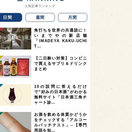
人気記事ランキング
日間
週間
月間
角打ちを世界の共通語に！
いまでやの新店舗
「IMADEYA KAKU-UCHI
T…
【二日酔い対策】コンビニ
で買えるサプリ＆ドリンク
まとめ
10の設問に答えるだけ
で“好みの日本酒”がわかる
無料サイト「日本酒三角チ
ャート診…
お酒を飲める体質かどうか
をチェックする「アルコー
ルパッチテスト」─【専門
用語を知…