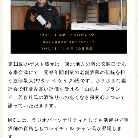
第11回のゲスト蔵元は、東北地方の南の玄関口であ
る南会津にて、元禄年間創業の老舗酒蔵の伝統を担
う渡部景大(ワタナベ ケイタ)氏です。さまざまな鑑
評会で軒並み高い評価を受ける「山の井」ブラン
ド、若き杜氏の酒造りへのあくなき探究心について
語っていただきます。
MCには、ラジオパーソナリティとしても活躍中で唎
酒師の資格ももつレイチェル チャン氏が登場しま
す。