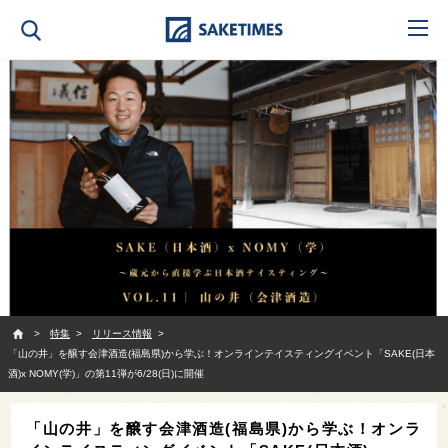
SAKETIMES
特集
リリース情報
「山の井」を醸す会津酒造(福島県)から学ぶ！オンラインテイスティングイベント「SAKE(日本
酒)x NOMY(学)」の第11弾が6/28(日)に開催
「山の井」を醸す会津酒造(福島県)から学ぶ！オンラ