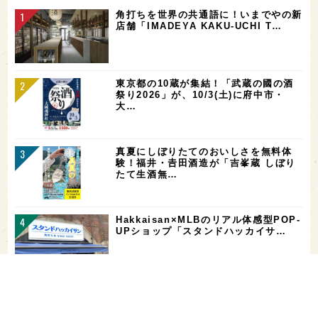
角打ちを世界の共通語に！いまでやの新
店舗「IMADEYA KAKU-UCHI T…
東京都の10蔵が集結！「武蔵の國の酒
祭り2026」が、10/3(土)に府中市・
大…
真夏にしぼりたてのおいしさを無料体
験！福井・𠮷田酒造が「吉峯蔵 しぼり
たて生酒無…
Hakkaisan×MLBのリアル体感型POP-
UPショップ「スタンドハッカイサ…
【二日酔い対策】コンビニで買えるサプ
リ＆ドリンクまとめ