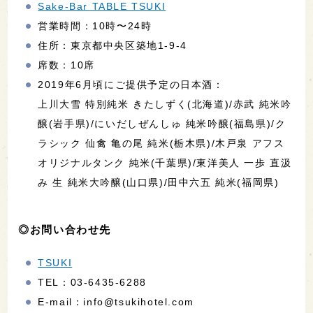
Sake-Bar TABLE TSUKI
営業時間：10時〜24時
住所：東京都中央区築地1-9-4
席数：10席
2019年6月頃にご提供予定の日本酒：
上川大雪 特別純米 きたしずく(北海道)/赤武 純米吟
醸(岩手県)/にいだしぜんしゅ 純米吟醸(福島県)/ク
ラシック 仙禽 亀の尾 純米(栃木県)/木戸泉 アフス
オリジナルタンク 純米(千葉県)/東洋美人 一歩 直汲
み 生 純米大吟醸(山口県)/田中六五 純米(福岡県)
◎お問い合わせ先
TSUKI
TEL：03-6435-6288
E-mail：info@tsukihotel.com