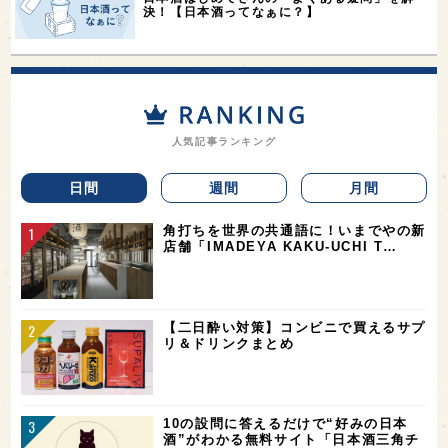
決！【日本酒ってなぁに？】
人気記事ランキング
日間
週間
月間
角打ちを世界の共通語に！いまでやの新
店舗「IMADEYA KAKU-UCHI T…
【二日酔い対策】コンビニで買えるサプ
リ＆ドリンクまとめ
10の設問に答えるだけで“好みの日本
酒”がわかる無料サイト「日本酒三角チ