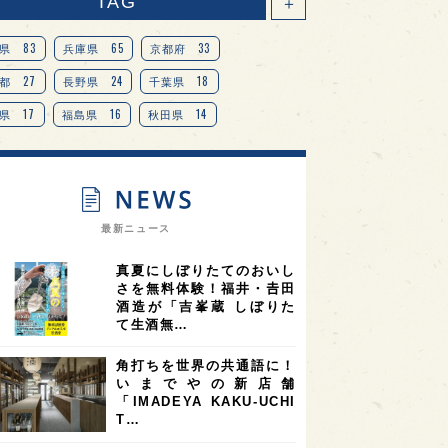
TAG
＋
83
65
33
県
兵庫県
京都府
27
24
18
都
長野県
千葉県
17
16
14
県
福島県
秋田県
14
14
13
県
宮城県
岐阜県
13
12
11
道
茨城県
栃木県
9
9
ニオンリーダーの視点
埼玉県
最新ニュース
8
7
7
県
山梨県
ヨーロッパ
真夏にしぼりたてのおいし
7
7
7
6
県
奈良県
滋賀県
和歌山県
さを無料体験！福井・𠮷田
酒造が「吉峯蔵 しぼりた
6
6
5
5
県
フランス
高知県
島根県
て生酒無…
5
5
5
4
E100
佐賀県
岡山県
岩手県
角打ちを世界の共通語に！
4
4
4
県
アメリカ
神奈川県
いまでやの新店舗
「IMADEYA KAKU-UCHI
4
3
3
3
県
三重県
大阪府
青森県
T…
3
3
3
2
県
スペイン
香港
福井県