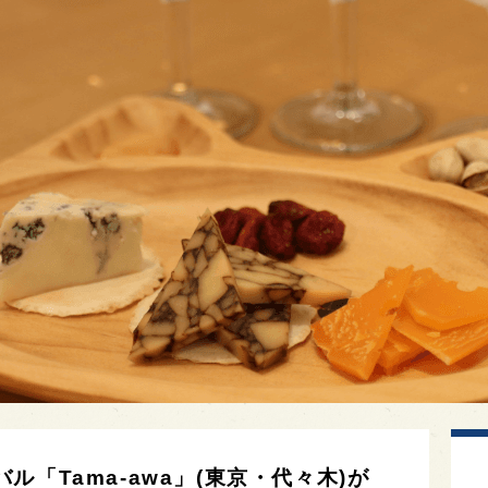
「Tama-awa」(東京・代々木)が