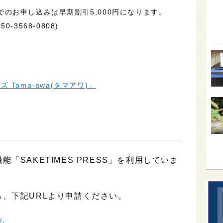
)までのお申し込みは早期割引5,000円になります。
オー
3568-0808)
SA
香川
全蔵
群馬
Tama-awa(タマアワ)」
イギ
歌舞
sak
「SAKETIMES PRESS」を利用していま
、下記URLより申請ください。
ム