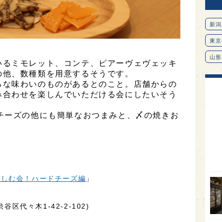
新潟
東京
山形
いるミモレット、コンテ、ピアーヴェヴェッキ
の他、数種類を用意するそうです。
愛知
ろな味わいのものがあるとのこと。店舗からの
北海
み合わせを楽しんでいただける会にしたいそう
オピ
チーズの他にも簡単なおつまみと、〆の焼きお
広島
石川
富山
SAK
楽しむ会！ハードチーズ編
」
山口
大分
谷区代々木1-42-2-102)
福岡