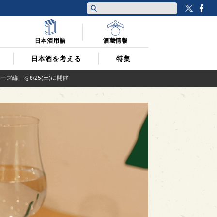
Twitt
F
日本酒用語
酒蔵情報
日本酒を考える
特集
ズ編」を8/25(土)に開催