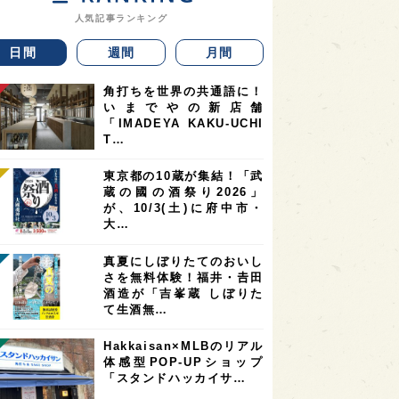
人気記事ランキング
日間
週間
月間
角打ちを世界の共通語に！
いまでやの新店舗
「IMADEYA KAKU-UCHI
T…
東京都の10蔵が集結！「武
蔵の國の酒祭り2026」
が、10/3(土)に府中市・
大…
真夏にしぼりたてのおいし
さを無料体験！福井・𠮷田
酒造が「吉峯蔵 しぼりた
て生酒無…
Hakkaisan×MLBのリアル
体感型POP-UPショップ
「スタンドハッカイサ…