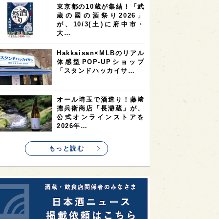
東京都の10蔵が集結！「武
2
2
2
蔵の國の酒祭り2026」
ストラリア
台湾
アジア
が、10/3(土)に府中市・
2
1
1
KEの時代を生きる
静岡県
長崎県
大…
1
1
1
県
現役蔵人
愛媛県
Hakkaisan×MLBのリアル
体感型POP-UPショップ
1
1
1
めぐり
シンガポール
カナダ
「スタンドハッカイサ…
1
1
1
1
県
熊本県
徳島県
北米
1
1
1
リス
ノルウェー
新宿区
オール埼玉で酒造り！藤﨑
摠兵衛商店「長瀞蔵」が、
1
1
1
伎町
沖縄県
鳥取県
公式オンラインストアを
2026年…
1
etimes_image_4
もっと読む