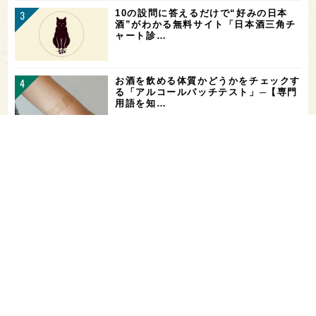
10の設問に答えるだけで“好みの日本
酒”がわかる無料サイト「日本酒三角チ
ャート診…
お酒を飲める体質かどうかをチェックす
る「アルコールパッチテスト」─【専門
用語を知…
花酵母で醸した18銘柄のお酒を飲み比
べ！「第16回 花の宴 in 東京」が、8/
…