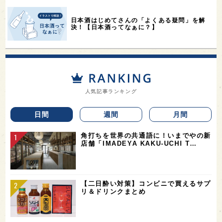
日本酒はじめてさんの「よくある疑問」を解
決！【日本酒ってなぁに？】
人気記事ランキング
日間
週間
月間
角打ちを世界の共通語に！いまでやの新
店舗「IMADEYA KAKU-UCHI T…
【二日酔い対策】コンビニで買えるサプ
リ＆ドリンクまとめ