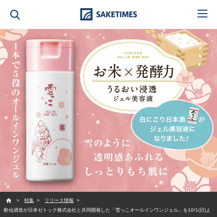
SAKETIMES
特集
リリース情報
酔仙酒造が日本ゼトック株式会社と共同開発した「雪っこオールインワンジェル」を10/1(日)よ