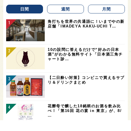
日間
週間
月間
角打ちを世界の共通語に！いまでやの新
店舗「IMADEYA KAKU-UCHI T…
10の設問に答えるだけで“好みの日本
酒”がわかる無料サイト「日本酒三角チ
ャート診…
【二日酔い対策】コンビニで買えるサプ
リ＆ドリンクまとめ
花酵母で醸した18銘柄のお酒を飲み比
べ！「第16回 花の宴 in 東京」が、8/
…