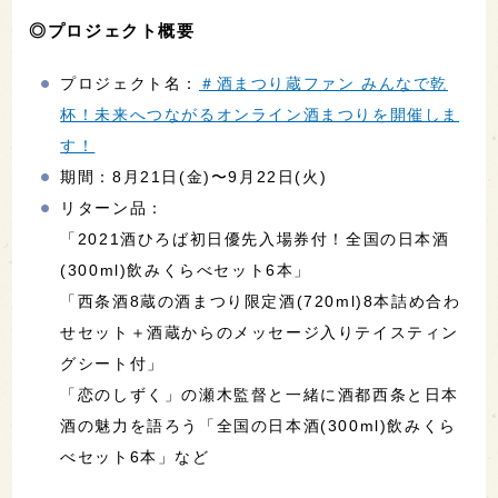
◎プロジェクト概要
プロジェクト名：
＃酒まつり蔵ファン みんなで乾
杯！未来へつながるオンライン酒まつりを開催しま
す！
期間：8月21日(金)〜9月22日(火)
リターン品：
「2021酒ひろば初日優先入場券付！全国の日本酒
(300ml)飲みくらべセット6本」
「西条酒8蔵の酒まつり限定酒(720ml)8本詰め合わ
せセット＋酒蔵からのメッセージ入りテイスティン
グシート付」
「恋のしずく」の瀬木監督と一緒に酒都西条と日本
酒の魅力を語ろう「全国の日本酒(300ml)飲みくら
べセット6本」など