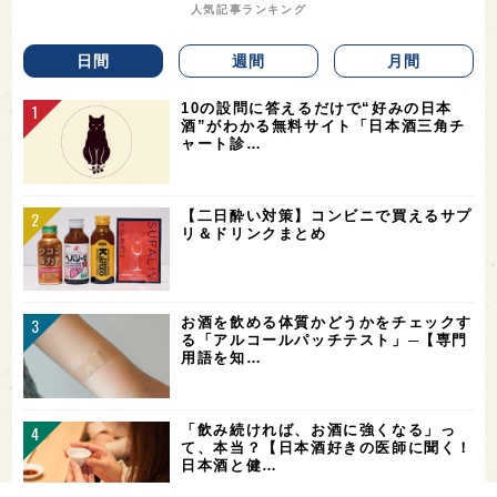
人気記事ランキング
日間
週間
月間
10の設問に答えるだけで“好みの日本
酒”がわかる無料サイト「日本酒三角チ
ャート診…
【二日酔い対策】コンビニで買えるサプ
リ＆ドリンクまとめ
お酒を飲める体質かどうかをチェックす
る「アルコールパッチテスト」─【専門
用語を知…
「飲み続ければ、お酒に強くなる」っ
て、本当？【日本酒好きの医師に聞く！
日本酒と健…