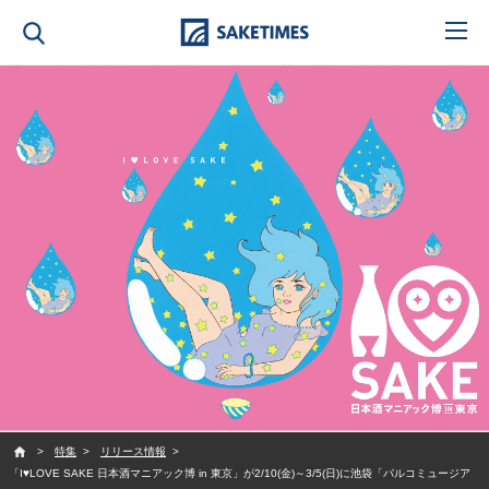
SAKETIMES
特集
リリース情報
「I♥LOVE SAKE 日本酒マニアック博 in 東京」が2/10(金)～3/5(日)に池袋「パルコミュージア