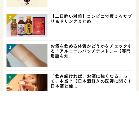
【二日酔い対策】コンビニで買えるサプ
リ＆ドリンクまとめ
お酒を飲める体質かどうかをチェックす
る「アルコールパッチテスト」─【専門
用語を知…
「飲み続ければ、お酒に強くなる」っ
て、本当？【日本酒好きの医師に聞く！
日本酒と健…
角打ちを世界の共通語に！いまでやの新
店舗「IMADEYA KAKU-UCHI T…